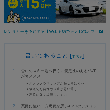
レンタカーを予約する【Web予約で最大15%オフ】
書いてあること
[
]
非表示
雪山のスキー場へ行くに安定性のある4WD
がオススメ
スタックやスリップが起こりにくい
坂道でも発進や停止が思い通り
悪路に強く故障しにくい
悪路に強い一方燃費が悪い4WDのデメリッ