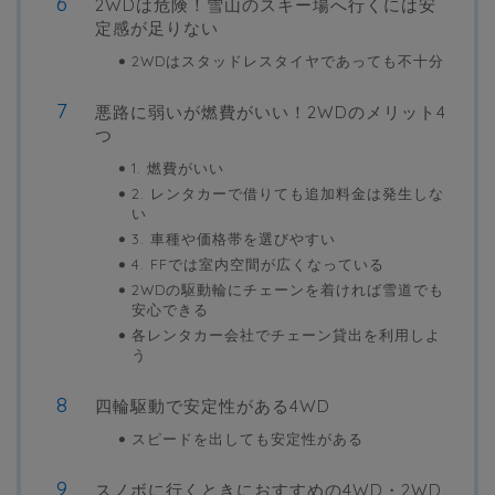
2WDは危険！雪山のスキー場へ行くには安
定感が足りない
2WDはスタッドレスタイヤであっても不十分
悪路に弱いが燃費がいい！2WDのメリット4
つ
1. 燃費がいい
2. レンタカーで借りても追加料金は発生しな
い
3. 車種や価格帯を選びやすい
4. FFでは室内空間が広くなっている
2WDの駆動輪にチェーンを着ければ雪道でも
安心できる
各レンタカー会社でチェーン貸出を利用しよ
う
四輪駆動で安定性がある4WD
スピードを出しても安定性がある
スノボに行くときにおすすめの4WD・2WD