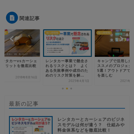
関連記事
得情報
知っ得情報
知っ得情報
ンタカー事業で懸念さ
キャンプで活用したいオ
【レンタカーvsカー
るリスクとは？ よく
ススメのプロジェクター
ア】メリットを徹底
る失敗事例や成功のた
5選！アウトドアで映像
リスク対策を解...
を楽しむ
2018年8
2025年4月1日
2021年2月1日
最新の記事
レンタカーとカーシェアのビジネ
スモデルは何が違う？ 仕組みや
料金体系などを徹底比較！