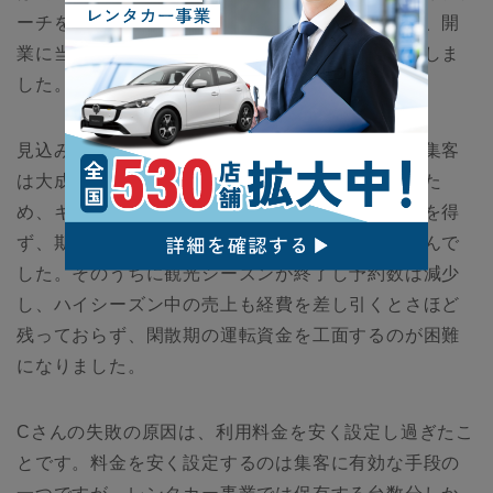
ーチを徹底し、どこよりも安い料金設定を採用し、開
業に当たって地域最安値をうたった広告も打ち出しま
した。
見込み通り、オープン当初から利用客が殺到し、集客
は大成功。しかし用意できる車両には限りがあるた
め、キャパシティを超える予約が入って断らざるを得
ず、期待していたような薄利多売は実現できませんで
した。そのうちに観光シーズンが終了し予約数は減少
し、ハイシーズン中の売上も経費を差し引くとさほど
残っておらず、閑散期の運転資金を工面するのが困難
になりました。
Cさんの失敗の原因は、利用料金を安く設定し過ぎたこ
とです。料金を安く設定するのは集客に有効な手段の