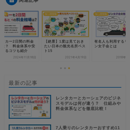
得情報
知っ得情報
知っ得情報
ンタカー2日間の料金
【絶景】1度は見ておき
有名人も利用するリ
場は？ 料金体系や安
たい日本の観光名所ベス
ン女子会とは
借りるコツも紹介
ト15
2024年11月18日
2021年4月19日
2018年1
最新の記事
レンタカーとカーシェアのビジネ
スモデルは何が違う？ 仕組みや
料金体系などを徹底比較！
7人乗りのレンタカーおすすめ11