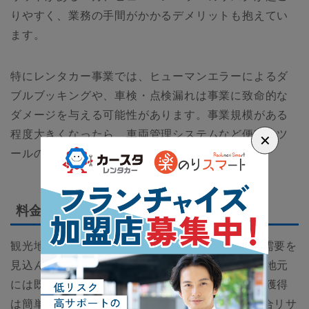
りやすく、業務の手間がかかるデメリットも抱えてい
ます。
特にレンタカー事業では、ヒューマンエラーによるダ
ブルブッキングや、車検・点検漏れは事業に致命的な
ダメージを与える可能性があります。事業規模がある
程度大きくなったら、車両管理システムなど便利なツ
✕
ールの導入を検討した方が良いでしょう。
料金設定の誤りが原因で失敗
観光地に住んでいるCさんは、旅行客や観光客の需要を
見込んでレンタカー事業を開業しました。ただ、地元
には既に多くの競合他社がいるため、新規顧客の獲得
は簡単なことではありません。そこでCさんは競合リサ