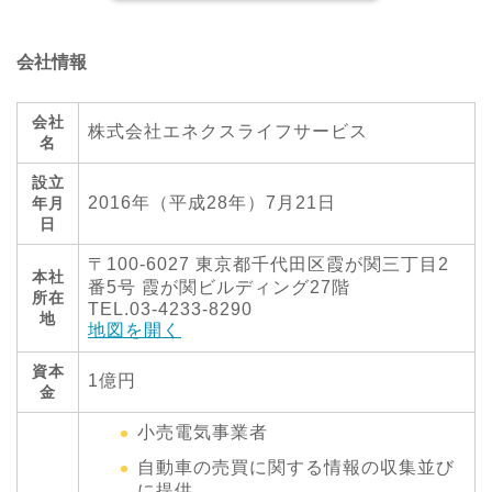
会社情報
会社
株式会社エネクスライフサービス
名
設立
2016年（平成28年）7月21日
年月
日
〒100-6027 東京都千代田区霞が関三丁目2
本社
番5号 霞が関ビルディング27階
所在
TEL.03-4233-8290
地
地図を開く
資本
1億円
金
小売電気事業者
自動車の売買に関する情報の収集並び
に提供