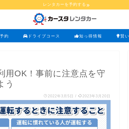
レンタカーを予約する
予約
ドライブコース
知っ得情報
賢
利用OK！事前に注意点を守
よう
2022年3月5日
/
2023年3月20日