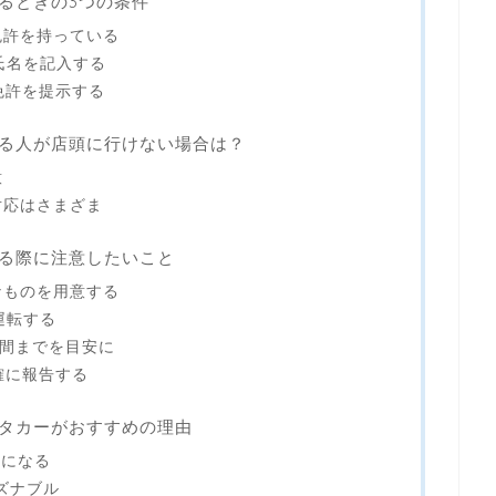
るときの3つの条件
免許を持っている
の氏名を記入する
免許を提示する
る人が店頭に行けない場合は？
意
対応はさまざま
る際に注意したいこと
なものを用意する
運転する
時間までを目安に
確に報告する
タカーがおすすめの理由
フになる
ーズナブル