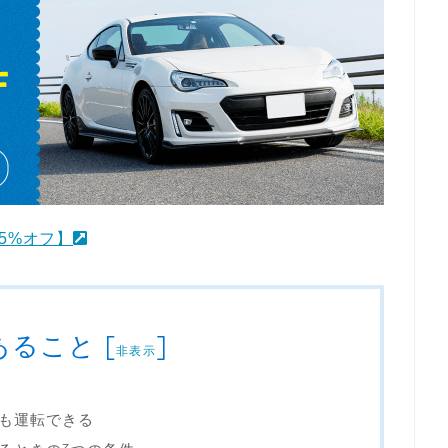
5%オフ】
あること
[
]
非表示
も運転できる