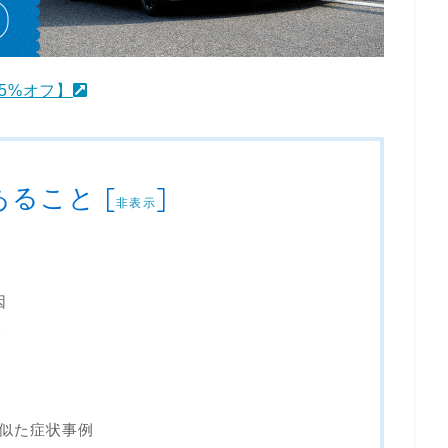
5%オフ】
あること
[
]
非表示
因
る
る
似た症状事例