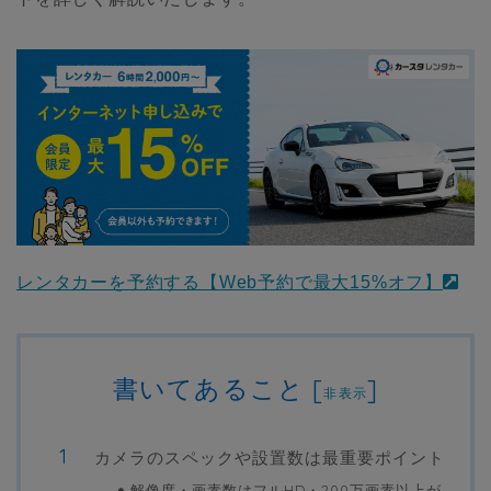
レンタカーを予約する【Web予約で最大15%オフ】
書いてあること
[
]
非表示
カメラのスペックや設置数は最重要ポイント
解像度・画素数はフルHD・200万画素以上が