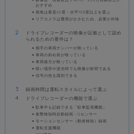
おすすめ
画角は垂直60度・水平108度以上を選ぶ
リアカメラは費用がかさむため、必要か吟味
ドライブレコーダーの映像が証拠として認め
られるための要件は？
相手の車両ナンバーが映っている
車両の斜め前が映っている
車両後方が映っている
暗い場所や逆光時でも映像が鮮明である
信号の色を識別できる
録画時間は運転スタイルによって選ぶ
ドライブレコーダーの機能で選ぶ
駐車中も記録できる「駐車監視機能」
衝撃検知時自動録画・Gセンサー
モーションセンサー（動体検知）録画
運転支援機能