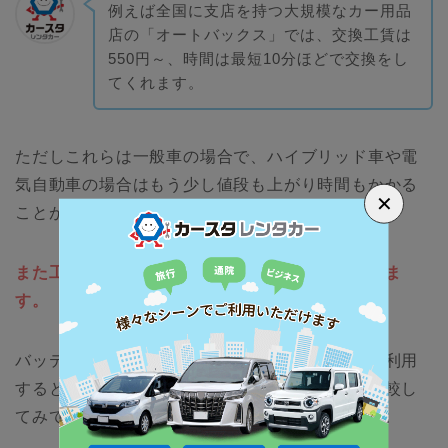
例えば全国に支店を持つ大規模なカー用品
店の「オートバックス」では、交換工賃は
550円～、時間は最短10分ほどで交換をし
てくれます。
ただしこれらは一般車の場合で、ハイブリッド車や電
気自動車の場合はもう少し値段も上がり時間もかかる
✕
ことがあるでしょう。
また工賃に加えてバッテリーの購入費用がかかりま
す。
バッテリーの購入とバッテリーの交換をセットで利用
すると交換工賃は無料という店舗もあるので、比較し
てみてもいいでしょう。