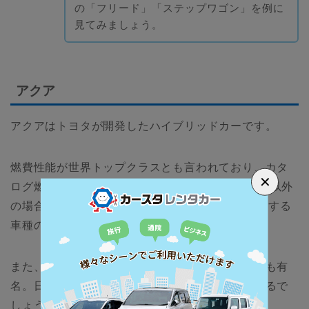
の「フリード」「ステップワゴン」を例に
見てみましょう。
アクア
アクアはトヨタが開発したハイブリッドカーです。
燃費性能が世界トップクラスとも言われており、カタ
✕
ログ燃費はLグレードの場合38.0km/L、Lグレード以外
の場合34.4km/Lを実現させています。この後紹介する
車種のどの燃費性能よりも高いのが特徴です。
また、車種自体が非常に軽く小回りが効くことでも有
名。日常者として活用するのに非常に便利といえるで
しょう。