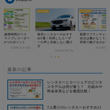
豆知識
賢い豆知識
賢い豆知識
囲と録画時間がベス
格安レンタカーのおすす
副業でフランチャイ
？ドライブレコーダー
め5選！利用したユーザ
自分は働かなくても
選ぶ4つのポイント
ーの声と失敗しない選び
所得で稼げるのか？
方
2018年12月26日
2021年12
2024年7月11日
最新の記事
レンタカーとカーシェアのビジネ
スモデルは何が違う？ 仕組みや
料金体系などを徹底比較！
7人乗りのレンタカーおすすめ11