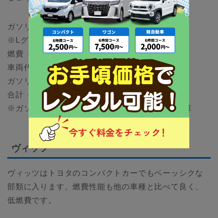
ガソリン車 ハイブリッド車
※Lグレードの場合
燃費 － 38.0 km/L
車両代 － 1,818,300円
ガソリン代（10万km） － 342,095円
合計 － 2,160,395円
※ガソリン代はレギュラーガソリン130円/Lで計算
ヴィッツ
ヴィッツはトヨタのコンパクトカーでもベーッシクな
部類に入ります。燃費性能も他の車種と比べて良く、
低燃費です。