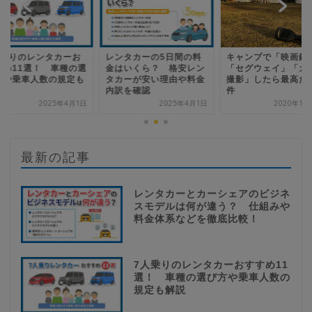
ンタカーの5日間の料
キャンプで「映画鑑賞」
7人乗りのレンタカ
はいくら？ 格安レン
「セグウェイ」「カメラ
すすめ11選！ 車種
カーが安い理由や料金
撮影」したら最高だった
び方や乗車人数の規
訳を確認
件
解説
2025年4月1日
2020年11月11日
2025年4
最新の記事
レンタカーとカーシェアのビジネ
スモデルは何が違う？ 仕組みや
料金体系などを徹底比較！
7人乗りのレンタカーおすすめ11
選！ 車種の選び方や乗車人数の
規定も解説