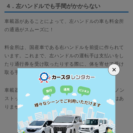
4．左ハンドルでも手間がかからない
車載器があることによって、左ハンドルの車も料金所
の通過がスムーズに！
料金所は、国産車である右ハンドルを前提に作られて
います。これまで、左ハンドルの運転手は支払いをし
たり通行券を受け取ったりする際に、体を寄せて受け
✕
取る手間がありました。
車載器を搭載することによってETC専用レーンをノン
ストップで通れるので、料金所で煩わされることはあ
りません。
レンタカーを