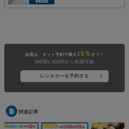
15％
会員は、ネット予約で最大
オフ！
6時間2,000円から利用可能
レンタカーを予約する
関連記事
得情報
知っ得情報
知っ得情報