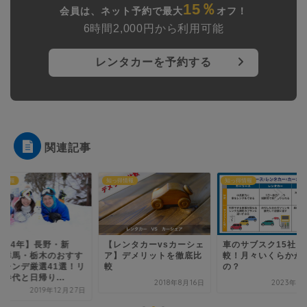
15％
会員は、ネット予約で最大
オフ！
6時間2,000円から利用可能
レンタカーを予約する
関連記事
得情報
知っ得情報
知っ得情報
レンタカーvsカーシェ
車のサブスク15社を比
【2024年】長野・新
】デメリットを徹底比
較！月々いくらかかる
潟・群馬・栃木のお
の？
めゲレンデ厳選41選
フト券代と日帰り...
2018年8月16日
2023年3月13日
2019年12