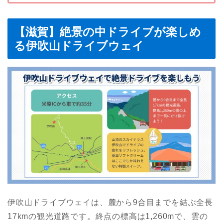
【滋賀】絶景の中ドライブが楽しめ
る伊吹山ドライブウェイ
伊吹山ドライブウェイは、麓から9合目までを結ぶ全長
17kmの観光道路です。終点の標高は1,260mで、雲の