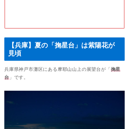
【兵庫】夏の「掬星台」は紫陽花が
見頃
兵庫県神戸市灘区にある摩耶山山上の展望台が「
掬星
台
」です。