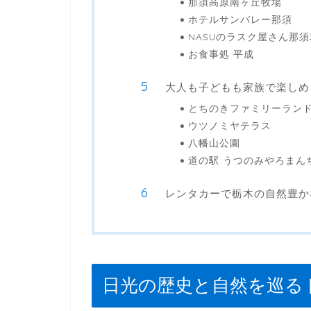
那須高原南ヶ丘牧場
ホテルサンバレー那須
NASUのラスク屋さん那
お食事処 平成
大人も子どもも家族で楽しめ
とちのきファミリーラン
ウツノミヤテラス
八幡山公園
道の駅 うつのみやろまん
レンタカーで栃木の自然豊か
日光の歴史と自然を巡る