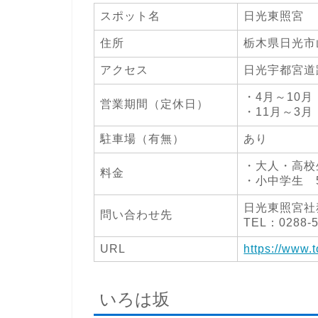
スポット名
日光東照宮
住所
栃木県日光市山
アクセス
日光宇都宮道
・4月～10月
営業期間（定休日）
・11月～3月
駐車場（有無）
あり
・大人・高校生
料金
・小中学生 5
日光東照宮社
問い合わせ先
TEL：0288-5
URL
https://www.
いろは坂