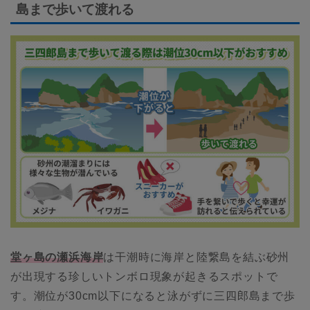
島まで歩いて渡れる
堂ヶ島の瀬浜海岸
は干潮時に海岸と陸繋島を結ぶ砂州
が出現する珍しいトンボロ現象が起きるスポットで
す。潮位が30cm以下になると泳がずに三四郎島まで歩