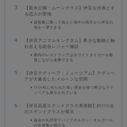
【親水公園・ムーンテラス】伊豆を代表とす
る恋人の聖地
遊覧船に乗って海上と海中の両方から伊豆の
海を一望できる
【伊豆アニマルキングダム】希少な動物と触
れ合える総合レジャー施設
園内のレストランではホワイトタイガーを鑑
賞しながら食事できる
【伊豆テディベア・ミュージアム】テディベ
アが大集合したメルヘンな空間
1904年に作られた長い歴史を持つ希少なテデ
ィベアも展示されている
【伊豆高原ステンドグラス美術館】約300点
のステンドグラスが展示
協会や礼拝堂でパイプオルガン・オルゴール
の生演奏が聴ける