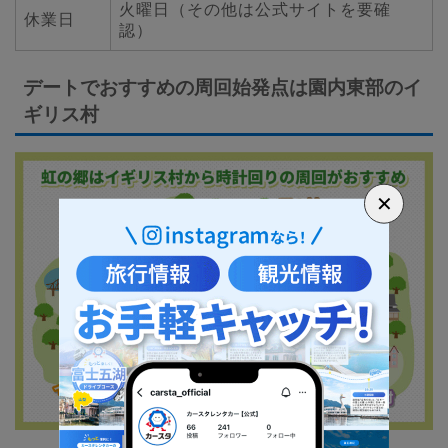
火曜日（その他は公式サイトを要確
休業日
認）
デートでおすすめの周回始発点は園内東部のイ
ギリス村
✕