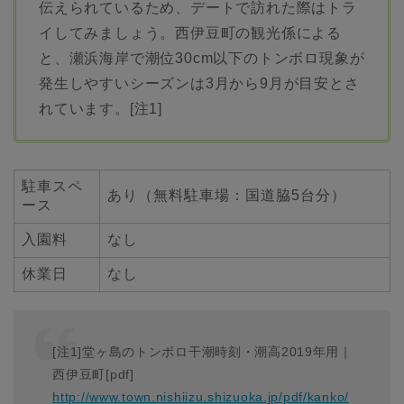
伝えられているため、デートで訪れた際はトラ
イしてみましょう。西伊豆町の観光係による
と、瀬浜海岸で潮位30cm以下のトンボロ現象が
発生しやすいシーズンは3月から9月が目安とさ
れています。[注1]
駐車スペ
あり（無料駐車場：国道脇5台分）
ース
入園料
なし
休業日
なし
[注1]堂ヶ島のトンボロ干潮時刻・潮高2019年用｜
西伊豆町[pdf]
http://www.town.nishiizu.shizuoka.jp/pdf/kanko/