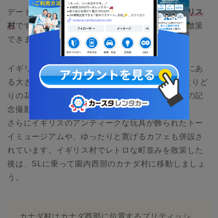
デートでおすすめの周回始発点は園内東部の
イギリス
村
です。ここでは中世イギリスの長閑な町並みを散策
できます。
イギリス村の目玉スポットはロムニー公園事務所にあ
る大きなレンガ基調の2階建て家屋。庭にある色とりど
りの花々でデザインされたユニオン・ジャックでの記
念撮影がSNS映えします。
さらにイギリスのアンティークな玩具が飾られたトー
イミュージアムや、ゆったりと寛げるカフェも併設さ
れています。イギリス村でレトロな町並みを散策した
後は、SLに乗って園内西部のカナダ村に移動しましょ
う。
カナダ村はカナダ西部に位置するブリティッシ