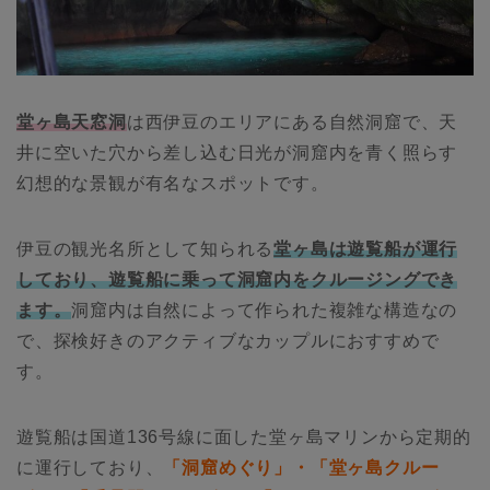
堂ヶ島天窓洞
は西伊豆のエリアにある自然洞窟で、天
井に空いた穴から差し込む日光が洞窟内を青く照らす
幻想的な景観が有名なスポットです。
伊豆の観光名所として知られる
堂ヶ島は遊覧船が運行
しており、遊覧船に乗って洞窟内をクルージングでき
ます。
洞窟内は自然によって作られた複雑な構造なの
で、探検好きのアクティブなカップルにおすすめで
す。
遊覧船は国道136号線に面した堂ヶ島マリンから定期的
に運行しており、
「洞窟めぐり」・「堂ヶ島クルー