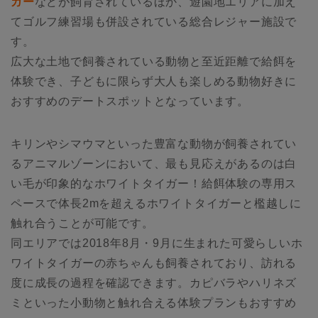
ガー
などが飼育されているほか、遊園地エリアに加え
てゴルフ練習場も併設されている総合レジャー施設で
す。
広大な土地で飼養されている動物と至近距離で給餌を
体験でき、子どもに限らず大人も楽しめる動物好きに
おすすめのデートスポットとなっています。
キリンやシマウマといった豊富な動物が飼養されてい
るアニマルゾーンにおいて、最も見応えがあるのは白
い毛が印象的なホワイトタイガー！給餌体験の専用ス
ペースで体長2mを超えるホワイトタイガーと檻越しに
触れ合うことが可能です。
同エリアでは2018年8月・9月に生まれた可愛らしいホ
ワイトタイガーの赤ちゃんも飼養されており、訪れる
度に成長の過程を確認できます。カピバラやハリネズ
ミといった小動物と触れ合える体験プランもおすすめ