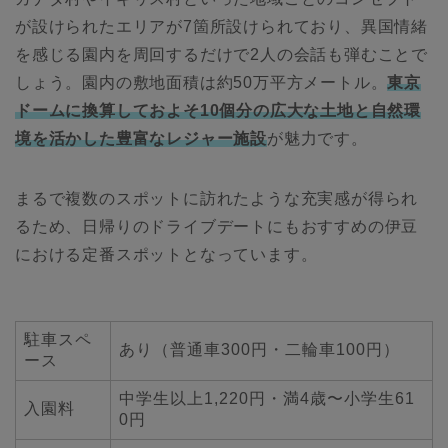
が設けられたエリアが7箇所設けられており、異国情緒
を感じる園内を周回するだけで2人の会話も弾むことで
しょう。園内の敷地面積は約50万平方メートル。
東京
ドームに換算しておよそ10個分の広大な土地と自然環
境を活かした豊富なレジャー施設
が魅力です。
まるで複数のスポットに訪れたような充実感が得られ
るため、日帰りのドライブデートにもおすすめの伊豆
における定番スポットとなっています。
駐車スペ
あり（普通車300円・二輪車100円）
ース
中学生以上1,220円・満4歳〜小学生61
入園料
0円