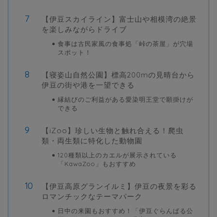
【伊豆スカイライン】富士山や相模湾の絶景
を楽しみながらドライブ
食事は古民家風の食事処「峠の茶屋」が穴場
スポット！
【寝姿山自然公園】標高200mの見晴台から
伊豆の街や港を一望できる
縁結びのご利益がある愛染明王堂で願掛けが
できる
【iZoo】珍しい生物と触れ合える！爬虫
類・両生類に特化した動物園
120種類以上のカエルが展示されている
「KawaZoo」もおすすめ
【伊豆高原グランイルミ】伊豆の夜景を彩る
ロマンチックなテーマパーク
日中の来園もおすすめ！「伊豆ぐらんぱる公