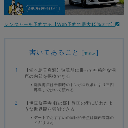
レンタカーを予約する【Web予約で最大15%オフ】
書いてあること
[
]
非表示
【堂ヶ島天窓洞】遊覧船に乗って神秘的な洞
窟の内部を探検できる
瀬浜海岸は干潮時のトンボロ現象により三四
郎島まで歩いて渡れる
【伊豆修善寺 虹の郷】異国の街に訪れたよ
うな世界観を堪能できる
デートでおすすめの周回始発点は園内東部の
イギリス村