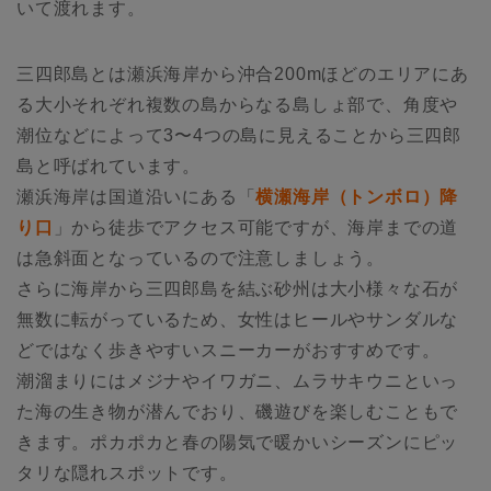
いて渡れます。
三四郎島とは瀬浜海岸から沖合200mほどのエリアにあ
る大小それぞれ複数の島からなる島しょ部で、角度や
潮位などによって3〜4つの島に見えることから三四郎
島と呼ばれています。
瀬浜海岸は国道沿いにある「
横瀬海岸（トンボロ）降
り口
」から徒歩でアクセス可能ですが、海岸までの道
は急斜面となっているので注意しましょう。
さらに海岸から三四郎島を結ぶ砂州は大小様々な石が
無数に転がっているため、女性はヒールやサンダルな
どではなく歩きやすいスニーカーがおすすめです。
潮溜まりにはメジナやイワガニ、ムラサキウニといっ
た海の生き物が潜んでおり、磯遊びを楽しむこともで
きます。ポカポカと春の陽気で暖かいシーズンにピッ
タリな隠れスポットです。