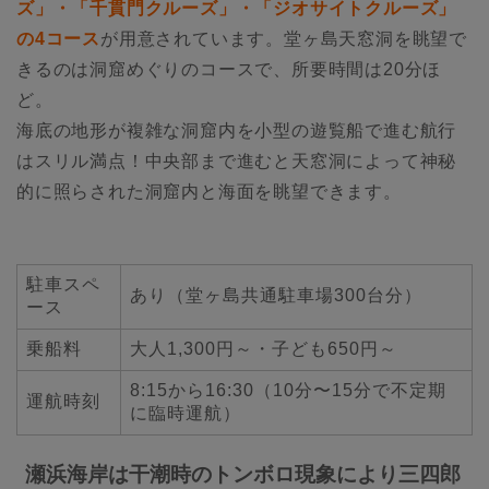
ズ」・「千貫門クルーズ」・「ジオサイトクルーズ」
の4コース
が用意されています。堂ヶ島天窓洞を眺望で
きるのは洞窟めぐりのコースで、所要時間は20分ほ
ど。
海底の地形が複雑な洞窟内を小型の遊覧船で進む航行
はスリル満点！中央部まで進むと天窓洞によって神秘
的に照らされた洞窟内と海面を眺望できます。
駐車スペ
あり（堂ヶ島共通駐車場300台分）
ース
乗船料
大人1,300円～・子ども650円～
8:15から16:30（10分〜15分で不定期
運航時刻
に臨時運航）
瀬浜海岸は干潮時のトンボロ現象により三四郎