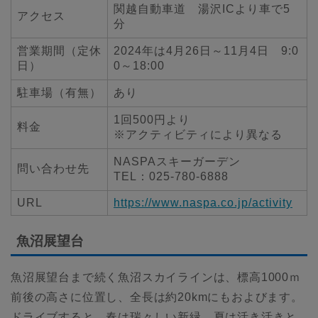
関越自動車道 湯沢ICより車で5
アクセス
分
営業期間（定休
2024年は4月26日～11月4日 9:0
日）
0～18:00
駐車場（有無）
あり
1回500円より
料金
※アクティビティにより異なる
NASPAスキーガーデン
問い合わせ先
TEL：025-780-6888
URL
https://www.naspa.co.jp/activity
魚沼展望台
魚沼展望台まで続く魚沼スカイラインは、標高1000ｍ
前後の高さに位置し、全長は約20kmにもおよびます。
ドライブすると、春は瑞々しい新緑、夏は活き活きと