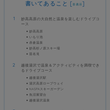
書いてあること
[
]
非表示
妙高高原の大自然と温泉を楽しむドライブコ
ース
妙高高原
いもり池
赤倉温泉
妙高杉ノ原スキー場
苗名滝
越後湯沢で温泉＆アクティビティを満喫でき
るドライブコース
越後湯沢駅
湯沢高原ロープウェイ
NASPAスキーガーデン
魚沼展望台
越後湯沢温泉