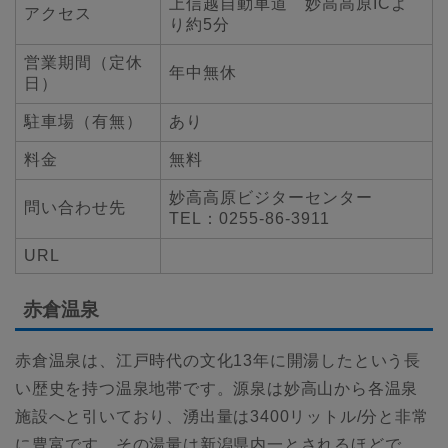
上信越自動車道 妙高高原ICよ
アクセス
り約5分
営業期間（定休
年中無休
日）
駐車場（有無）
あり
料金
無料
妙高高原ビジターセンター
問い合わせ先
TEL：0255-86-3911
URL
赤倉温泉
赤倉温泉は、江戸時代の文化13年に開湯したという長
い歴史を持つ温泉地帯です。源泉は妙高山から各温泉
施設へと引いており、湧出量は3400リットル/分と非常
に豊富です。その湯量は新潟県内一とされるほどで、