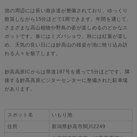
池の周辺には長い遊歩道が整備されており、ゆっくり
散策しながら15分ほどで1周できます。年間を通じて、
さまざまな高山植物や野鳥の姿が楽しめるのどかなス
ポットです。春にはミズバショウ、秋には紅葉が楽し
め、天気の良い日には妙高山の雄姿が池に映り込み訪
れる人々を魅了します。
妙高高原ICからは県道187号を通って5分ほどです。隣
接する妙高高原ビジターセンターに整備された駐車場
があります。
スポット名
いもり池
住所
新潟県妙高市関川2249