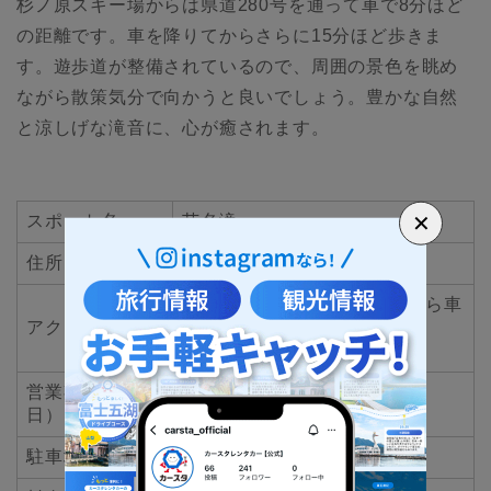
杉ノ原スキー場からは県道280号を通って車で8分ほど
の距離です。車を降りてからさらに15分ほど歩きま
す。遊歩道が整備されているので、周囲の景色を眺め
ながら散策気分で向かうと良いでしょう。豊かな自然
と涼しげな滝音に、心が癒されます。
✕
スポット名
苗名滝
住所
新潟県妙高市杉野沢
信越自動車道 妙高高原ICから車
アクセス
で15分
※降車後に徒歩で約15分
営業期間（定休
年中無休
日）
駐車場（有無）
あり