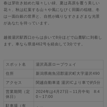
春は芽吹き始めた瑞々しい緑、夏は高原を覆う美しい
花々、秋は紅葉する山々や風になびく田園の稲穂、冬
は一面白銀の世界と、自然が織りなすさまざまな光景
があなたを待っています。
越後湯沢駅西口からは歩いて8分ほどで山麓駅に到着し
ます。車なら県道462号を経由して3分です。
スポット名
湯沢高原ロープウェイ
住所
新潟県南魚沼郡湯沢町大字湯沢490
アクセス
関越自動車道 湯沢ICより車で約5分
営業期間（定
2024年は4月27日～11月中旬 8:4
休日）
0～17:00
駐車場（有