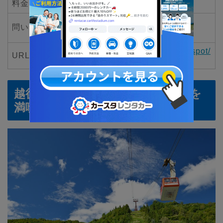
料金
無料
妙高高原観光案内所
問い合わせ先
TEL：0255-86-3911
https://niigata-kankou.or.jp/spot/
URL
8528
越後湯沢で温泉＆アクティビティを
満喫できるドライブコース