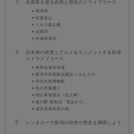
佐渡島を巡る自然と歴史のドライブコース
両津港
佐渡金山
トキの森公園
尖閣湾
外海府海岸
日本海の絶景とグルメをエンジョイする欲張
りドライブコース
角田浜海水浴場
新潟市岩室観光施設 いわむろや
寺泊水族博物館
魚の市場通り
鴎が鼻展望台（恋人岬）
道の駅 南魚沼「雪あかり」
湯沢温泉街道の湯
レンタカーで新潟の自然や歴史を満喫しよう