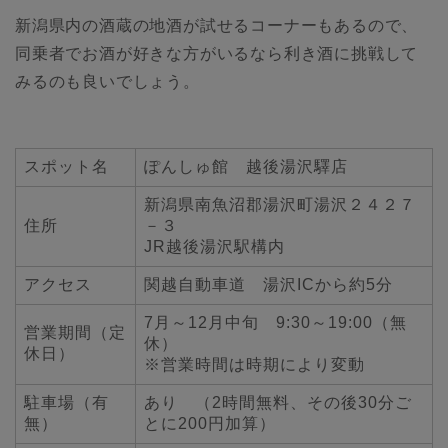
新潟県内の酒蔵の地酒が試せるコーナーもあるので、
同乗者でお酒が好きな方がいるなら利き酒に挑戦して
みるのも良いでしょう。
スポット名
ぽんしゅ館 越後湯沢驛店
新潟県南魚沼郡湯沢町湯沢２４２７
住所
－３
JR越後湯沢駅構内
アクセス
関越自動車道 湯沢ICから約5分
7月～12月中旬 9:30～19:00（無
営業期間（定
休）
休日）
※営業時間は時期により変動
駐車場（有
あり （2時間無料、その後30分ご
無）
とに200円加算）