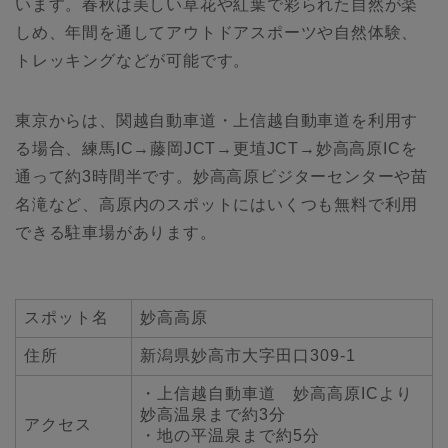
います。春秋は美しい草花や紅葉で彩られた自然が楽
しめ、年間を通してアウトドアスポーツや自然体験、
トレッキングなどが可能です。
東京からは、関越自動車道・上信越自動車道を利用す
る場合、練馬IC→藤岡JCT→更埴JCT→妙高高原ICを
通って約3時間半です。妙高高原ビジターセンターや苗
名滝など、高原内のスポットにはいくつも無料で利用
できる駐車場があります。
スポット名
妙高高原
住所
新潟県妙高市大字田口309-1
・上信越自動車道 妙高高原ICより
妙高温泉まで約3分
アクセス
・地の平温泉まで約5分