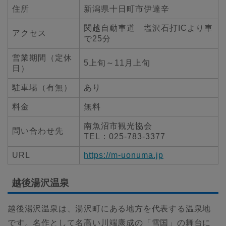
住所
新潟県十日町市伊達辛
関越自動車道 塩沢石打ICより車
アクセス
で25分
営業期間（定休
5上旬～11月上旬
日）
駐車場（有無）
あり
料金
無料
南魚沼市観光協会
問い合わせ先
TEL：025-783-3377
URL
https://m-uonuma.jp
越後湯沢温泉
越後湯沢温泉は、湯沢町にある地方を代表する温泉地
です。名作として名高い川端康成の「雪国」の舞台に