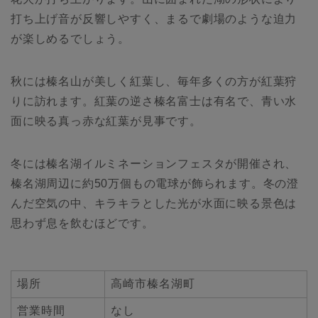
打ち上げ音が反響しやすく、まるで劇場のような迫力
が楽しめるでしょう。
秋には榛名山が美しく紅葉し、毎年多くの方が紅葉狩
りに訪れます。紅葉の逆さ榛名富士は有名で、青い水
面に映る真っ赤な紅葉が見事です。
冬には榛名湖イルミネーションフェスタが開催され、
榛名湖周辺に約50万個もの電球が飾られます。冬の澄
んだ空気の中、キラキラとした光が水面に映る景色は
思わず息を飲むほどです。
場所
高崎市榛名湖町
営業時間
なし