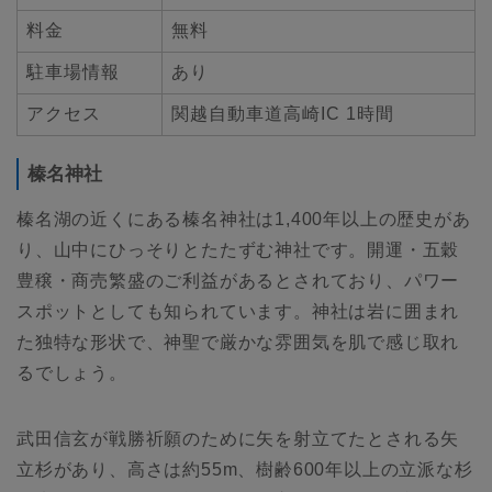
料金
無料
駐車場情報
あり
アクセス
関越自動車道高崎IC 1時間
榛名神社
榛名湖の近くにある榛名神社は1,400年以上の歴史があ
り、山中にひっそりとたたずむ神社です。開運・五穀
豊穣・商売繁盛のご利益があるとされており、パワー
スポットとしても知られています。神社は岩に囲まれ
た独特な形状で、神聖で厳かな雰囲気を肌で感じ取れ
るでしょう。
武田信玄が戦勝祈願のために矢を射立てたとされる矢
立杉があり、高さは約55m、樹齢600年以上の立派な杉