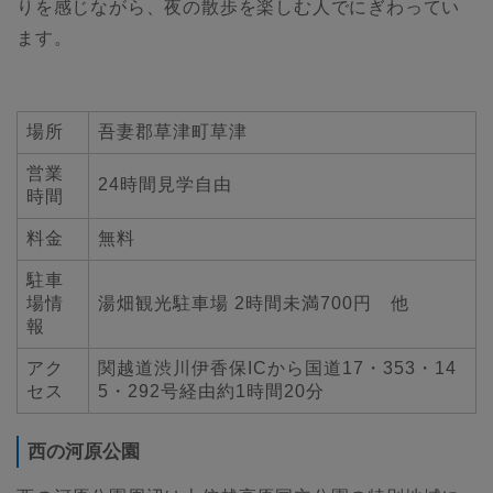
りを感じながら、夜の散歩を楽しむ人でにぎわってい
ます。
場所
吾妻郡草津町草津
営業
24時間見学自由
時間
料金
無料
駐車
場情
湯畑観光駐車場 2時間未満700円 他
報
アク
関越道渋川伊香保ICから国道17・353・14
セス
5・292号経由約1時間20分
西の河原公園