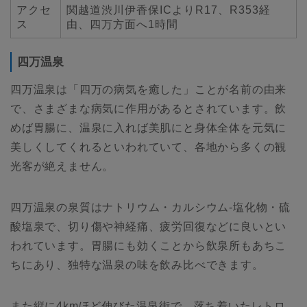
アクセ
関越道渋川伊香保ICよりR17、R353経
ス
由、四万方面へ1時間
四万温泉
四万温泉は「四万の病気を癒した」ことが名前の由来
で、さまざまな病気に作用があるとされています。飲
めば胃腸に、温泉に入れば美肌にと身体全体を元気に
美しくしてくれるといわれていて、各地から多くの観
光客が絶えません。
四万温泉の泉質はナトリウム・カルシウム-塩化物・硫
酸塩泉で、切り傷や神経痛、疲労回復などに良いとい
われています。胃腸にも効くことから飲泉所もあちこ
ちにあり、独特な温泉の味を飲み比べできます。
また縦に4kmほど伸びた温泉街で、落ち着いたレトロ