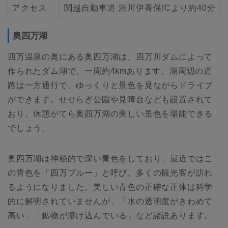
アクセス
関越自動車道 渋川伊香保ICより約40分
奥四万湖
四万温泉の奥にある奥四万湖は、四万川ダムによって
作られたダム湖で、一周約4kmあります。湖周辺の道
路は一方通行で、ゆっくりと景色を見ながらドライブ
ができます。せせらぎ公園や見晴台なども設置されて
おり、休憩がてら奥四万湖の美しい景色を堪能できる
でしょう。
奥四万湖は神秘的で深い青色をしており、最近ではこ
の青色を「四万ブルー」と呼び、多くの観光客が訪れ
るようになりました。美しい青色の正確な正体は科学
的に解明されていませんが、「水の透明度がきわめて
高い」「鉱物が溶け込んでいる」など諸説あります。