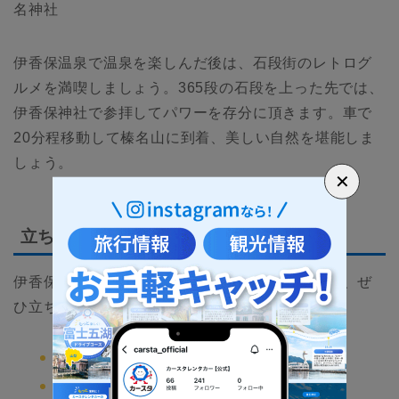
名神社
伊香保温泉で温泉を楽しんだ後は、石段街のレトログ
ルメを満喫しましょう。365段の石段を上った先では、
伊香保神社で参拝してパワーを存分に頂きます。車で
20分程移動して榛名山に到着、美しい自然を堪能しま
しょう。
✕
立ち寄りスポット
伊香保温泉と榛名湖を巡るドライブコースの中で、ぜ
ひ立ち寄ってほしいスポットは以下の3つです。
伊香保温泉 石段街
榛名湖