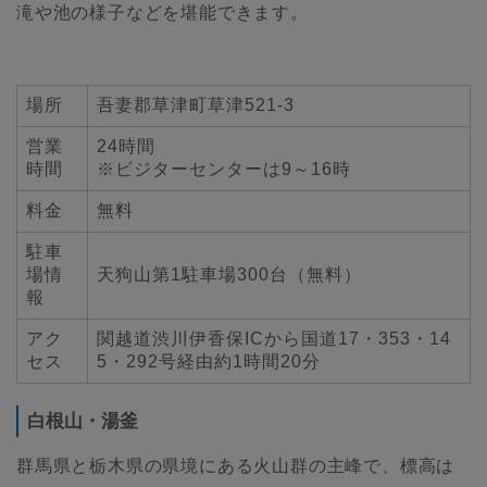
滝や池の様子などを堪能できます。
場所
吾妻郡草津町草津521-3
営業
24時間
時間
※ビジターセンターは9～16時
料金
無料
駐車
場情
天狗山第1駐車場300台（無料）
報
アク
関越道渋川伊香保ICから国道17・353・14
セス
5・292号経由約1時間20分
白根山・湯釜
群馬県と栃木県の県境にある火山群の主峰で、標高は