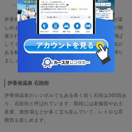
榛名神社
伊香保温泉では石段街にあるグルメと歴史の両方が楽
しめます。榛名湖は春夏秋冬さまざまなイベントが開
催されているので、いつ来ても日々の疲れを吹き飛ば
してくれる場所です。パワースポットとしても人気が
ある榛名神社で、しっかりパワーをチャージして帰り
ましょう。
伊香保温泉 石段街
伊香保温泉のシンボルでもある長く続く石段は365段あ
り、石段街と呼ばれています。階段には老舗宿やお土
産屋、遊技場などが多く立ち並んでいて、レトロな雰
囲気を楽しめます。