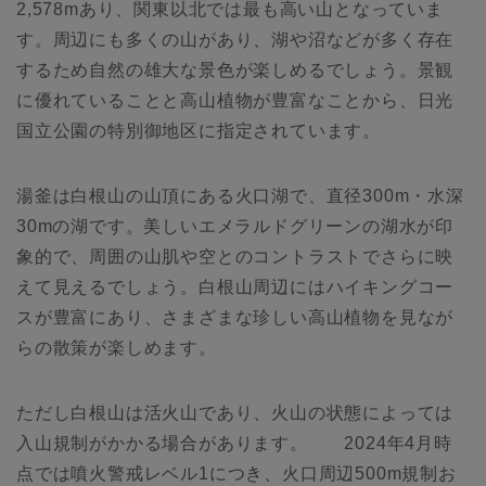
2,578mあり、関東以北では最も高い山となっていま
す。周辺にも多くの山があり、湖や沼などが多く存在
するため自然の雄大な景色が楽しめるでしょう。景観
に優れていることと高山植物が豊富なことから、日光
国立公園の特別御地区に指定されています。
湯釜は白根山の山頂にある火口湖で、直径300m・水深
30mの湖です。美しいエメラルドグリーンの湖水が印
象的で、周囲の山肌や空とのコントラストでさらに映
えて見えるでしょう。白根山周辺にはハイキングコー
スが豊富にあり、さまざまな珍しい高山植物を見なが
らの散策が楽しめます。
ただし白根山は活火山であり、火山の状態によっては
入山規制がかかる場合があります。 2024年4月時
点では噴火警戒レベル1につき、火口周辺500m規制お