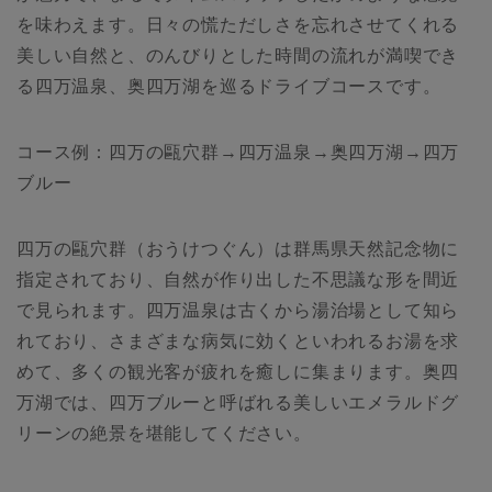
を味わえます。日々の慌ただしさを忘れさせてくれる
美しい自然と、のんびりとした時間の流れが満喫でき
る四万温泉、奥四万湖を巡るドライブコースです。
コース例：四万の甌穴群→四万温泉→奥四万湖→四万
ブルー
四万の甌穴群（おうけつぐん）は群馬県天然記念物に
指定されており、自然が作り出した不思議な形を間近
で見られます。四万温泉は古くから湯治場として知ら
れており、さまざまな病気に効くといわれるお湯を求
めて、多くの観光客が疲れを癒しに集まります。奥四
万湖では、四万ブルーと呼ばれる美しいエメラルドグ
リーンの絶景を堪能してください。