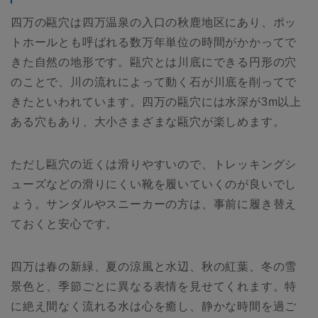
四万の甌穴は四万温泉の入口の秋鹿地区にあり、ポッ
トホールとも呼ばれる数万年単位の時間がかかってで
きた自然の地形です。甌穴とは川底にできる円形の穴
のことで、川の流れによって動く石が川底を削ってで
きたといわれています。四万の甌穴には水深が3m以上
ある穴もあり、大小さまざまな甌穴が楽しめます。
ただし甌穴の近くは滑りやすいので、トレッキングシ
ューズなどの滑りにくい靴を履いていくのが良いでし
ょう。サンダルやスニーカーの方は、事前に履き替え
ておくと安心です。
四万は春の新緑、夏の涼風と水辺、秋の紅葉、冬の雪
景色と、季節ごとに異なる表情を見せてくれます。特
に絶え間なく流れる水は心を癒し、静かな時間を過ご