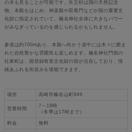
の木も見ることが可能です。矢立杉は国の天然記念
物、本殿をはじめ、神楽殿や双竜門などが国の重要文
化財に指定されていて、榛名神社全体に大きなパワー
がみなぎっているのを感じられるかもしれません。
参道は約700mあり、本殿へ向かう道中には木々に囲ま
れた自然豊かな雰囲気も楽しめます。榛名神社門前の
社家町は、国登録有形文化財の宿が点在しており、情
緒あふれる街並みを堪能できます。
場所
高崎市榛名山町849
7～18時
営業時間
（冬季は17時まで）
料金
無料