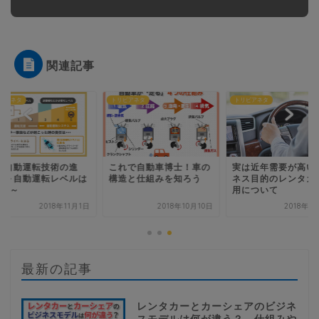
関連記事
ビアネタ
トリビアネタ
トリビアネタ
の自動運転技術の進
これで自動車博士！車の
実は近年需要が高い
 ～自動運転レベルは
構造と仕組みを知ろう
ネス目的のレンタカ
段階～
用について
2018年11月1日
2018年10月10日
2018年8
最新の記事
レンタカーとカーシェアのビジネ