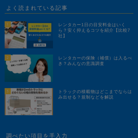
よく読まれている記事
1
レンタカー1日の目安料金はいく
ら？安く抑えるコツを紹介【比較7
社】
2
レンタカーの保険（補償）は入るべ
き？みんなの意識調査
3
トラックの積載物はどこまでならは
み出せる？規制などを解説
調べたい項目を手入力