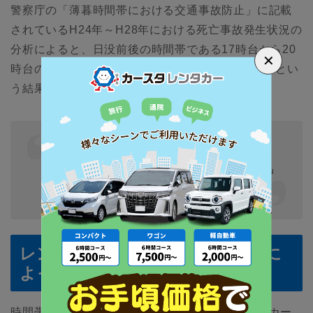
警察庁の「薄暮時間帯における交通事故防止」に記載
されているH24年～H28年における死亡事故発生状況の
分析によると、日没前後の時間帯である17時台から20
✕
時台の間が1日の中で最も死亡事故発生件数が多いとい
う結果でした。
警視庁：薄暮時間帯における交通事故防止
https://www.npa.go.jp/bureau/traffic/anzen/haku
bo.html
レンタカー事故は経験不足と油断に
よって起きる
時間帯以外で気をつけるべきポイントは、レンタカー