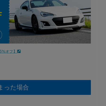
5%オフ】
まった場合
。