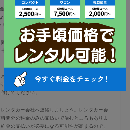
の目安は、5,000～6,000円といわれています。1
円になるため、延滞すると一般的なレンタル料金に比べ
いえるでしょう。
時間分ではなく半日分や1日分の料金を請求する場合
は車を次の人にレンタルして得られたはずの利益が
求される場合もあります。1時間当たりの料金と比べ
あります。レンタカー会社を利用する際は、返却に
を付けてください。
にレンタカー会社へ連絡しましょう。レンタカー会
滞時間分の料金のみの支払いで済むところもありま
違約金の支払いが必要になる可能性が高まるので、