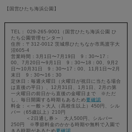
【国営ひたち海浜公園】
TEL： 029-265-9001（国営ひたち海浜公園 ひ
たち公園管理センター）
住所：〒312-0012 茨城県ひたちなか市馬渡字大
沼605-4
営業時間：3月1日〜7月19日 9：30〜17：
00、7月20日〜9月1日 9：30〜18：00、9月2
日〜10月31日 9：30〜17：00、11月1日〜2月
末日 9：30〜16：30
定休日：毎週火曜日（火曜日が祝日に当たる場合
は直後の平日）、12月31日、1月1日、2月の第
一火曜日の前日から直後の金曜日まで ※ただ
し、毎日開園する時期もあるため
要確認
料金：＜一般＞大人（高校生以上）450円、シル
バー（65歳以上）210円
＜2日通し券＞ 大人500円、シルバー
250円 ※季節料金のかかる時期や無料で入園で
きる時期があるため
要確認