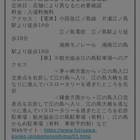
定休日：店舗により異なるため要確認
料金：入場料無料
アクセス：【電車】小田急江ノ島線 片瀬江ノ島
駅より徒歩14分
江ノ島電鉄 江ノ島駅より徒
歩18分
湘南モノレール 湘南江の島
駅より徒歩19分
【車】※観光協会江の島駐車場へのア
クセス
＜茅ヶ崎方面から＞江の島入口
交差点を右折して江の島へ入り、江の島大橋を道
なりに進んでバスロータリーを過ぎたところを右
折
＜鎌倉方面から＞江の島入口交
差点を左折して江の島へ入り、江の島大橋を道な
りに進んでバスロータリーを過ぎたところを右折
駐車場：観光協会江の島駐車場（有料）、江の島
かもめ駐車場（有料、事前予約制）など
Webサイト：
https://www.fujisawa-
kanko.jp/spot/enoshima/01.html