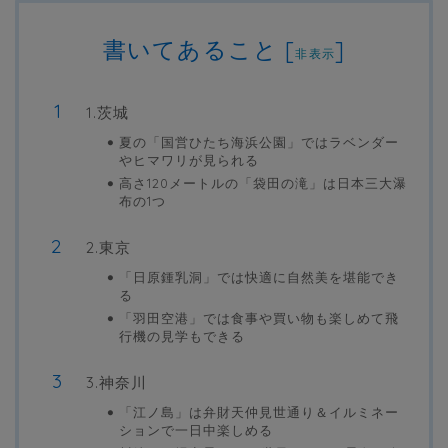
書いてあること
[
]
非表示
1.茨城
夏の「国営ひたち海浜公園」ではラベンダー
やヒマワリが見られる
高さ120メートルの「袋田の滝」は日本三大瀑
布の1つ
2.東京
「日原鍾乳洞」では快適に自然美を堪能でき
る
「羽田空港」では食事や買い物も楽しめて飛
行機の見学もできる
3.神奈川
「江ノ島」は弁財天仲見世通り＆イルミネー
ションで一日中楽しめる