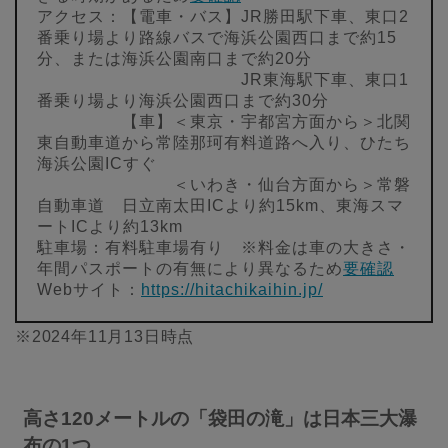
アクセス：【電車・バス】JR勝田駅下車、東口2
番乗り場より路線バスで海浜公園西口まで約15
分、または海浜公園南口まで約20分
JR東海駅下車、東口1
番乗り場より海浜公園西口まで約30分
【車】＜東京・宇都宮方面から＞北関
東自動車道から常陸那珂有料道路へ入り、ひたち
海浜公園ICすぐ
＜いわき・仙台方面から＞常磐
自動車道 日立南太田ICより約15km、東海スマ
ートICより約13km
駐車場：有料駐車場有り ※料金は車の大きさ・
年間パスポートの有無により異なるため
要確認
Webサイト：
https://hitachikaihin.jp/
※2024年11月13日時点
高さ120メートルの「袋田の滝」は日本三大瀑
布の1つ