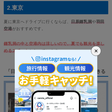
2.東京
夏に東京へドライブに行くならば、
日原鍾乳洞
や
羽田
空港
がおすすめです。
鍾乳洞の中と空港内は涼しいので、夏でも観光を楽し
✕
めるスポット
となっています。
「日原鍾乳洞」では快適に自然美を堪能できる