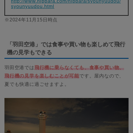
http://www.nippara.com/nippara/syounyuudou/
syounyuudou.html
※2024年11月15日時点
「羽田空港」では食事や買い物も楽しめて飛行
機の見学もできる
羽田空港では
飛行機に乗らなくても、食事や買い物、
飛行機の見学を楽しむことが可能
です。屋内なので、
夏でも快適に過ごせますよ。