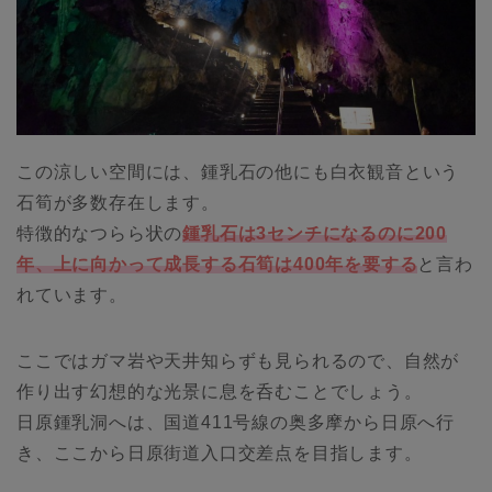
この涼しい空間には、鍾乳石の他にも白衣観音という
石筍が多数存在します。
特徴的なつらら状の
鍾乳石は3センチになるのに200
年、上に向かって成長する石筍は400年を要する
と言わ
れています。
ここではガマ岩や天井知らずも見られるので、自然が
作り出す幻想的な光景に息を呑むことでしょう。
日原鍾乳洞へは、国道411号線の奥多摩から日原へ行
き、ここから日原街道入口交差点を目指します。