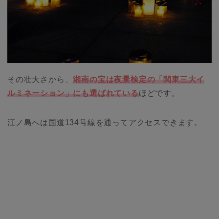
その壮大さから、
湘南の宝は夜景検定の「関東三大イ
ルミネーション」にも選ばれている
ほどです。
江ノ島へは国道134号線を通ってアクセスできます。