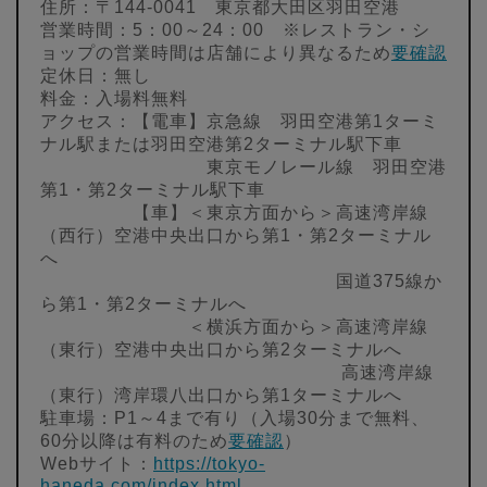
住所：〒144-0041 東京都大田区羽田空港
営業時間：5：00～24：00 ※レストラン・シ
ョップの営業時間は店舗により異なるため
要確認
定休日：無し
料金：入場料無料
アクセス：【電車】京急線 羽田空港第1ターミ
ナル駅または羽田空港第2ターミナル駅下車
東京モノレール線 羽田空港
第1・第2ターミナル駅下車
【車】＜東京方面から＞高速湾岸線
（西行）空港中央出口から第1・第2ターミナル
へ
国道375線か
ら第1・第2ターミナルへ
＜横浜方面から＞高速湾岸線
（東行）空港中央出口から第2ターミナルへ
高速湾岸線
（東行）湾岸環八出口から第1ターミナルへ
駐車場：P1～4まで有り（入場30分まで無料、
60分以降は有料のため
要確認
）
Webサイト：
https://tokyo-
haneda.com/index.html