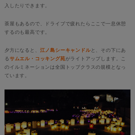
入したりできます。
茶屋もあるので、ドライブで疲れたらここで一息休憩
するのも最高です。
夕方になると、
江ノ島シーキャンドル
と、その下にあ
る
サムエル・コッキング苑
がライトアップします。こ
のイルミネーションは全国トップクラスの規模となっ
ています。