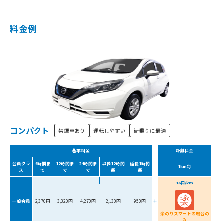
料金例
コンパクト
禁煙車あり
運転しやすい
街乗りに最適
基本料金
距離料金
会員クラ
6時間ま
12時間ま
24時間ま
以降12時間
延長1時間
1km毎
ス
で
で
で
毎
毎
16円/km
一般会員
2,370円
3,320円
4,270円
2,130円
950円
楽のりスマートの場合の
み