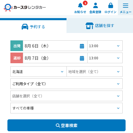
5
お知らせ
会員登録
ログイン
メニュー
予約する
店舗を探す
予約する
車種・料金
8月 6日（木）
出発
店舗を探す
8月 7日（金）
返却
ご利用ガイド
楽のりスマート
0570-064-179
8:00 ~ 20:00 (年中無休)
日時・店舗を選ぶ
空車検索