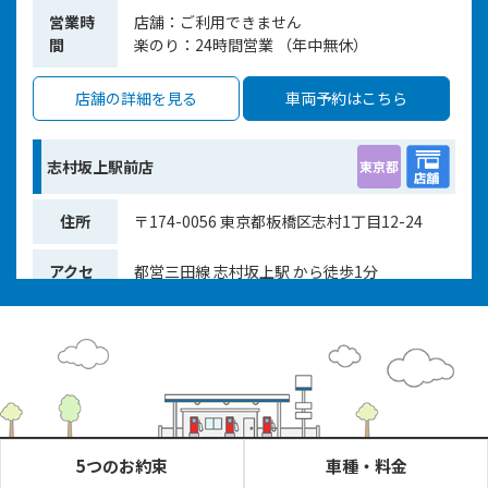
くい事象が発生いたしました。現在は復旧し、通常どおりご
営業時
店舗
：ご利用できません
利用いただけます。ご利用のお客様にはご不便、ご迷惑をお
間
楽のり
：24時間営業 （年中無休）
かけしましたことを深くお詫び申し上げます。
店舗の詳細を見る
車両予約はこちら
2025/03/03
重要なお知らせ
マイナ免許証運用開始に伴う対応についてのお知らせ
志村坂上駅前店
東京都
マイナ免許証運用開始に伴う対応について2025年3月24日
住所
〒174-0056 東京都板橋区志村1丁目12-24
（月）より、道路交通法の改正に伴い、日本全国で 「マイナ
免許証」 の運用が開始されます。
アクセ
都営三田線 志村坂上駅 から徒歩1分
カースタレンタカーにおいても、マイナ免許証でのご利用に
ス
ついて検討を進めておりますが、
当面の間は「従来の運転免
許証」のみ
で対応させていただきます。
営業時
店舗
：08:00 ～ 20:00 （年中無休）
カースタレンタカーをご利用のお客様におかれましては、
間
楽のり
：ご利用できません
①「マイナ免許証」と「従来の運転免許証」のご併用、若し
くは②従来の運転免許証での運転免許資格の発行・更新手続
店舗の詳細を見る
車両予約はこちら
き、いずれかの方法にてご対応いただきますよう何卒よろし
くお願い申し上げます。
5つのお約束
車種・料金