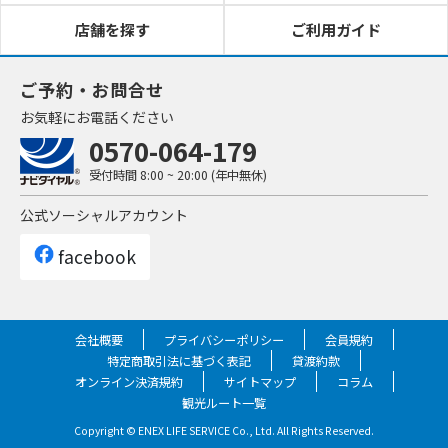
立川玉川上水店
東京都
お客様にはご不便をおかけいたしますが、何卒ご理解のほど
店舗を探す
ご利用ガイド
よろしくお願いいたします。
住所
〒190-0002 東京都立川市幸町5丁目85-5
2024/11/22
重要なお知らせ
ご予約・お問合せ
アクセ
西武拝島線・多摩モノレール線 玉川上水駅
お気軽にお電話ください
ス
南口出口 から徒歩6分
平素よりカースタレンタカーをご利用いただき、誠にありが
0570-064-179
とうございます。
営業時
店舗
：08:00 ～ 20:00 （年中無休）
下記の通りサーバーメンテナンスの為、楽のりスマート（無
受付時間
8:00 ~ 20:00 (年中無休)
間
楽のり
：24時間営業（年中無休）
人レンタカー利用）のスマートキーの操作等ができない時間
帯がございます。
公式ソーシャルアカウント
お客様にはご不便をおかけいたしますが、何卒ご理解いただ
店舗の詳細を見る
車両予約はこちら
きますようお願い申し上げます。
facebook
対象：楽のりスマートの新規予約、予約変更、出発・返却処
奥入瀬渓流温泉ステーション
青森県
理、スマートキー操作（スマートフォンでの解錠・施錠等）
メンテナンス日時：11月27日（水） AM1時30分～AM6時30
会社概要
プライバシーポリシー
会員規約
〒034-0303 青森県十和田市法量字焼山６４
分
住所
特定商取引法に基づく表記
貸渡約款
番２１６
※コールセンターでの遠隔操作（解錠・施錠等）も出来かね
オンライン決済規約
サイトマップ
コラム
ますので、ご注意ください。
観光ルート一覧
アクセ
※車内のキーボックスにある車の鍵での解錠・施錠（スマー
Copyright © ENEX LIFE SERVICE Co., Ltd. All Rights Reserved.
ス
トキーでの操作）は可能です。メンテナンス開始時間より前