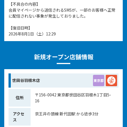
【不具合の内容】
会員マイページから送信されるSMSが、一部のお客様へ正常
に配信されない事象が発生しておりました。
【復旧日時】
2026年8月1日（土）12:29
現在は復旧しており、通常どおりご利用いただけることを確
認しております。
新規オープン店舗情報
ご利用のお客様には、多大なるご不便とご迷惑をおかけしま
したことを、心よりお詫び申し上げます。
今後は再発防止に努め、より安心してご利用いただけるサー
ビスの提供に努めてまいります。
世田谷羽根木店
東京都
このたびは、ご迷惑をおかけしましたことを重ねてお詫び申
し上げます。
〒156-0042 東京都世田谷区羽根木1丁目5-
住所
2026/07/10
16
重要なお知らせ
【お詫び】システム接続障害について
アクセ
京王井の頭線 新代田駅 から徒歩3分
ス
7月10日(金) 17:00～18:00頃、一時的にシステムへつながりに