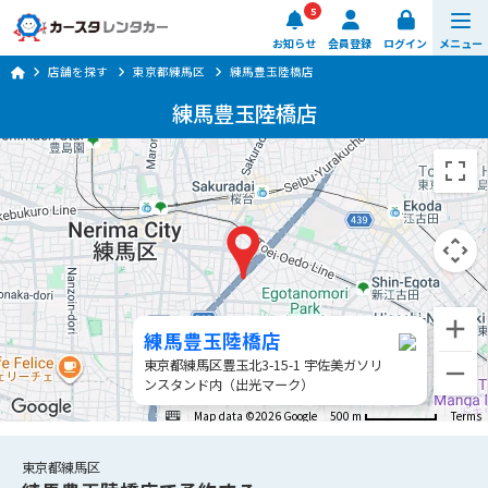
5
お知らせ
会員登録
ログイン
メニュー
店舗を探す
東京都練馬区
練馬豊玉陸橋店
予約する
練馬豊玉陸橋店
車種・料金
店舗を探す
ご利用ガイド
楽のりスマート
練馬豊玉陸橋店
東京都練馬区豊玉北3-15-1 宇佐美ガソリ
0570-064-179
ンスタンド内（出光マーク）
8:00 ~ 20:00 (年中無休)
Map data ©2026 Google
500 m
Terms
日時・店舗を選ぶ
東京都練馬区