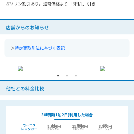
ガソリン割引あり。通常価格より「
3円
/L」引き
店舗からのお知らせ
＞
特定商取引法に基づく表記
他社との料金比較
30時間(1泊2日)利用した場合
カースタ
A社
B社
C社
9,440
6,400円
9,020円
15,840円
8,800円
最大
円お得!
レンタカー
※レンタカー
※レンタカー
※カーシェア