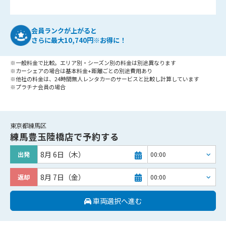
会員ランクが上がると
さらに最大10,740円※お得に！
※一般料金で比較。エリア別・シーズン別の料金は別途異なります
※カーシェアの場合は基本料金+距離ごとの別途費用あり
※他社の料金は、24時間無人レンタカーのサービスと比較し計算しています
※プラチナ会員の場合
東京都練馬区
練馬豊玉陸橋店
で予約する
8月 6日（木）
出発
8月 7日（金）
返却
車両選択へ進む