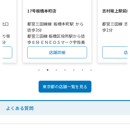
17号板橋本町店
志村坂上駅前
北口
都営三田線線
板橋本町駅
から
都営三田線
志
徒歩3分
歩1分
より笹
都営三田線 板橋区役所駅から徒
0分
歩８分 ＥＮＥＯＳマーク宇佐美
スタンド内
店舗詳細
店
東京都
の店舗一覧を見る
よくある質問