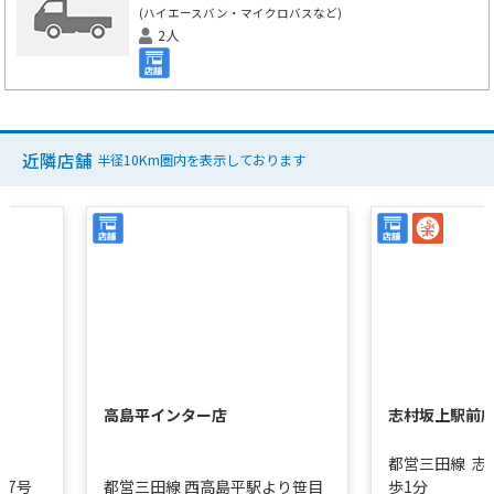
(ハイエースバン・マイクロバスなど)
2人
近隣店舗
半径10Km圏内を表示しております
高島平インター店
志村坂上駅前
都営三田線
志
状7号
都営三田線 西高島平駅より笹目
歩1分