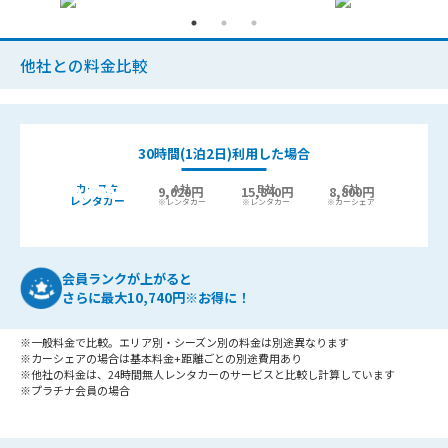
他社との料金比較
30時間(1泊2日)利用した場合
カースタ
A社
B社
C社
9,440
6,400円
9,020円
15,840円
8,800円
最大
円お得!
レンタカー
※レンタカー
※レンタカー
※カーシェア
会員ランクが上がると
さらに最大10,740円※お得に！
※一般料金で比較。エリア別・シーズン別の料金は別途異なります
※カーシェアの場合は基本料金+距離ごとの別途費用あり
※他社の料金は、24時間無人レンタカーのサービスと比較し計算しています
※プラチナ会員の場合