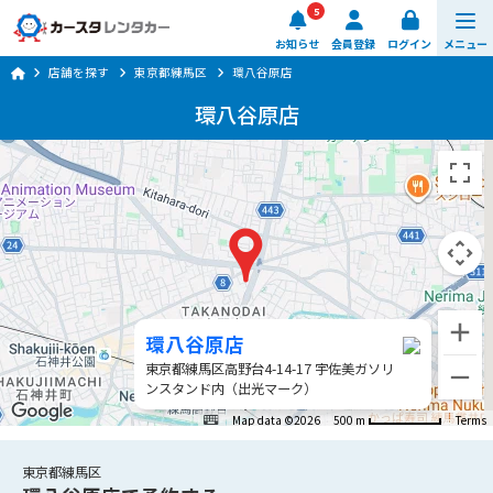
5
お知らせ
会員登録
ログイン
メニュー
店舗を探す
東京都練馬区
環八谷原店
予約する
環八谷原店
車種・料金
店舗を探す
ご利用ガイド
楽のりスマート
環八谷原店
東京都練馬区高野台4-14-17 宇佐美ガソリ
0570-064-179
ンスタンド内（出光マーク）
8:00 ~ 20:00 (年中無休)
Map data ©2026
500 m
Terms
日時・店舗を選ぶ
東京都練馬区