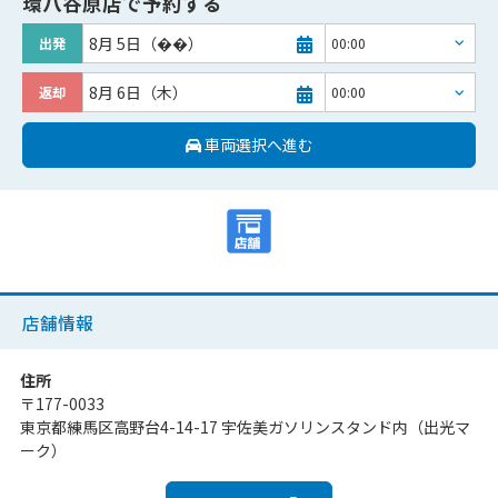
環八谷原店
で予約する
8月 5日（��）
出発
8月 6日（木）
返却
車両選択へ進む
店舗情報
住所
〒
177-0033
東京都練馬区高野台4-14-17 宇佐美ガソリンスタンド内（出光マ
ーク）