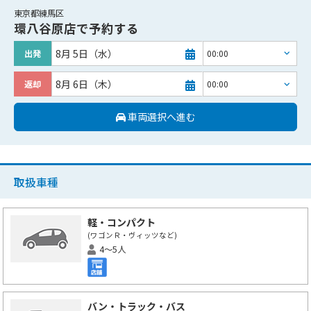
東京都練馬区
環八谷原店
で予約する
8月 5日（水）
出発
8月 6日（木）
返却
車両選択へ進む
取扱車種
軽・コンパクト
(ワゴンＲ・ヴィッツなど)
4～5人
バン・トラック・バス