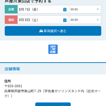
芦屋川東山店
で予約する
8月 7日（金）
出発
8月 8日（土）
返却
車両選択へ進む
店舗情報
住所
〒
659-0091
兵庫県芦屋市東山町7-29［宇佐美ガソリンスタンド内（出光マー
ク）］