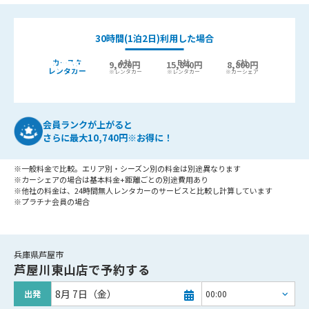
30時間(1泊2日)利用した場合
カースタ
A社
B社
C社
9,440
6,400円
9,020円
15,840円
8,800円
最大
円お得!
レンタカー
※レンタカー
※レンタカー
※カーシェア
会員ランクが上がると
さらに最大10,740円※お得に！
※一般料金で比較。エリア別・シーズン別の料金は別途異なります
※カーシェアの場合は基本料金+距離ごとの別途費用あり
※他社の料金は、24時間無人レンタカーのサービスと比較し計算しています
※プラチナ会員の場合
兵庫県芦屋市
芦屋川東山店
で予約する
8月 7日（金）
出発