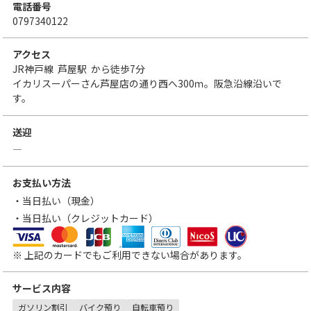
電話番号
0797340122
アクセス
JR神戸線
芦屋駅
から徒歩7分
イカリスーパーさん芦屋店の通り西へ300ｍ。阪急沿線沿いで
す。
送迎
―
お支払い方法
・当日払い（現金）
・当日払い（クレジットカード）
VISA
MasterCard
JCB
アメリカン・エキスプレス
ダイナースクラブカード
三菱UFJニコス
UCカード
※ 上記のカードでもご利用できない場合があります。
サービス内容
ガソリン割引
バイク預り
自転車預り