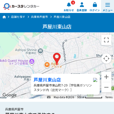
5
お知らせ
会員登録
ログイン
メニュー
店舗を探す
兵庫県芦屋市
芦屋川東山店
予約する
芦屋川東山店
車種・料金
店舗を探す
ご利用ガイド
楽のりスマート
芦屋川東山店
兵庫県芦屋市東山町7-29［宇佐美ガソリン
0570-064-179
スタンド内（出光マーク）］
8:00 ~ 20:00 (年中無休)
Map data ©2026
500 m
Terms
日時・店舗を選ぶ
兵庫県芦屋市