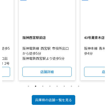
阪神西宮駅前店
43号灘青木店
ら徒歩5
阪神電鉄線
西宮駅
市役所出口
阪神本線
青木
から徒歩5分
歩4分
西口出
阪神電鉄西宮駅より徒歩5分
！2号
の角の
店舗詳細
店
ンドの
兵庫県
の店舗一覧を見る