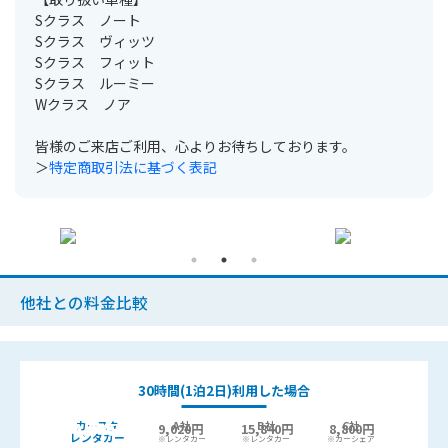
Sクラス ノート
Sクラス ヴィッツ
Sクラス フィット
Sクラス ルーミー
Wクラス ノア
皆様のご来店ご利用、心よりお待ちしております。
＞
特定商取引法に基づく表記
他社との料金比較
30時間(1泊2日)利用した場合
カースタ
A社
B社
C社
9,440
6,400円
9,020円
15,840円
8,800円
最大
円お得!
レンタカー
※レンタカー
※レンタカー
※カーシェア