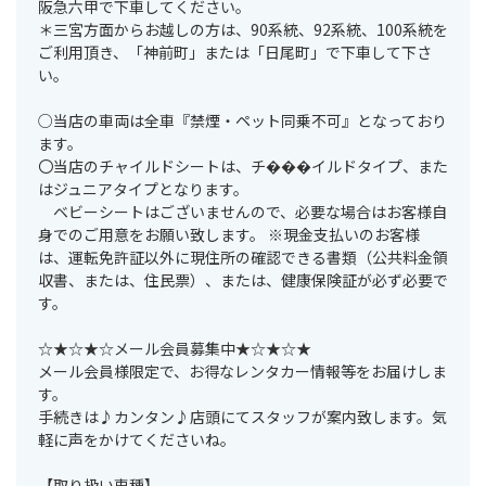
阪急六甲で下車してください。
＊三宮方面からお越しの方は、90系統、92系統、100系統を
ご利用頂き、「神前町」または「日尾町」で下車して下さ
い。
○当店の車両は全車『禁煙・ペット同乗不可』となっており
ます。
〇当店のチャイルドシートは、チ���イルドタイプ、また
はジュニアタイプとなります。
ベビーシートはございませんので、必要な場合はお客様自
身でのご用意をお願い致します。 ※現金支払いのお客様
は、運転免許証以外に現住所の確認できる書類（公共料金領
収書、または、住民票）、または、健康保険証が必ず必要で
す。
☆★☆★☆メール会員募集中★☆★☆★
メール会員様限定で、お得なレンタカー情報等をお届けしま
す。
手続きは♪カンタン♪店頭にてスタッフが案内致します。気
軽に声をかけてくださいね。
【取り扱い車種】