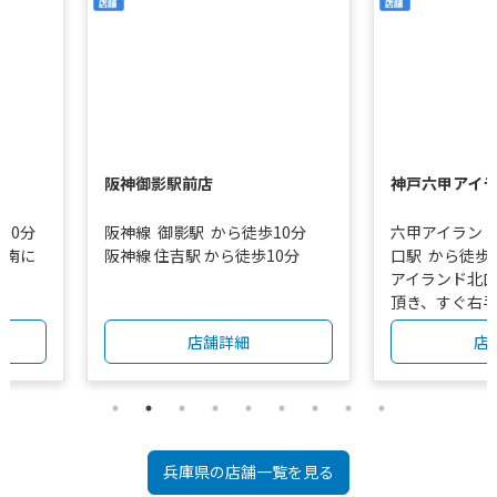
阪神御影駅前店
神戸六甲アイ
10分
阪神線
御影駅
から徒歩10分
六甲アイラン
い南に
阪神線 住吉駅 から徒歩10分
口駅
から徒歩
アイランド北
頂き、すぐ右
ますので高架
店舗詳細
店
ぎたガソリン
なります。 大
が見えますの
さい。
兵庫県
の店舗一覧を見る