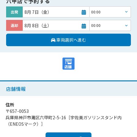
六甲店
で予約する
8月 7日（金）
出発
8月 8日（土）
返却
車両選択へ進む
店舗情報
住所
〒
657-0053
兵庫県神戸市灘区六甲町2-5-16［宇佐美ガソリンスタンド内
（ENEOSマーク）］