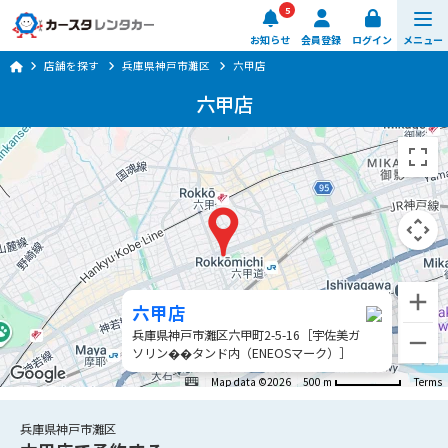
5
お知らせ
会員登録
ログイン
メニュー
店舗を探す
兵庫県神戸市灘区
六甲店
予約する
六甲店
車種・料金
店舗を探す
ご利用ガイド
楽のりスマート
六甲店
兵庫県神戸市灘区六甲町2-5-16［宇佐美ガ
0570-064-179
ソリン��タンド内（ENEOSマーク）］
8:00 ~ 20:00 (年中無休)
Map data ©2026
500 m
Terms
日時・店舗を選ぶ
兵庫県神戸市灘区