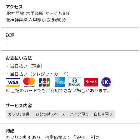
アクセス
JR神戸線
六甲道駅
から徒歩8分
阪神神戸線 六甲駅から徒歩8分
送迎
―
お支払い方法
・当日払い（現金）
・当日払い（クレジットカード）
VISA
MasterCard
JCB
アメリカン・エキスプレス
ダイナースクラブカード
三菱UFJニコス
UCカード
※ 上記のカードでもご利用できない場合があります。
サービス内容
ガソリン割引
おむつ替スペース
バイク預り
自転車預り
特記
ガソリン割引あり。通常価格より「
5円
/L」引き