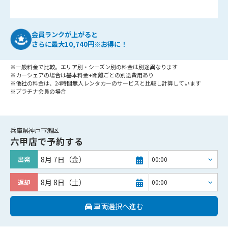
会員ランクが上がると
さらに最大10,740円※お得に！
※一般料金で比較。エリア別・シーズン別の料金は別途異なります
※カーシェアの場合は基本料金+距離ごとの別途費用あり
※他社の料金は、24時間無人レンタカーのサービスと比較し計算しています
※プラチナ会員の場合
兵庫県神戸市灘区
六甲店
で予約する
8月 7日（金）
出発
8月 8日（土）
返却
車両選択へ進む