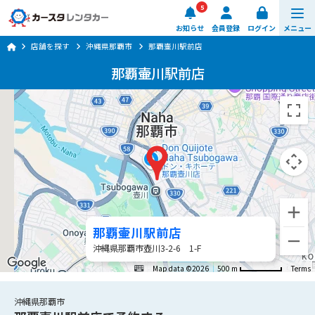
5
お知らせ
会員登録
ログイン
メニュー
店舗を探す
沖縄県那覇市
那覇壷川駅前店
予約する
那覇壷川駅前店
車種・料金
店舗を探す
ご利用ガイド
楽のりスマート
那覇壷川駅前店
0570-064-179
沖縄県那覇市壺川3-2-6 1-F
8:00 ~ 20:00 (年中無休)
Map data ©2026
500 m
Terms
日時・店舗を選ぶ
沖縄県那覇市