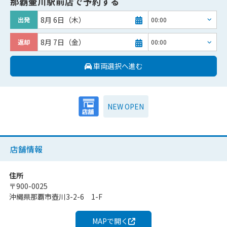
那覇壷川駅前店
で予約する
8月 6日（木）
出発
8月 7日（金）
返却
車両選択へ進む
NEW OPEN
店舗情報
住所
〒
900-0025
沖縄県那覇市壺川3-2-6 1-F
MAPで開く