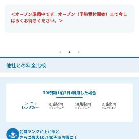
＜オープン準備中です。オープン（予約受付開始）まで今し
ばらくお待ちください。＞
他社との料金比較
30時間(1泊2日)利用した場合
カースタ
A社
B社
C社
9,440
6,400円
9,020円
15,840円
8,800円
最大
円お得!
レンタカー
※レンタカー
※レンタカー
※カーシェア
会員ランクが上がると
さらに最大10,740円※お得に！