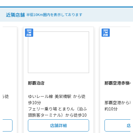
近隣店舗
半径10Km圏内を表示しております
那覇泊店
那覇空港赤嶺
から徒
ゆいレール線
美栄橋駅
から徒
歩10分
那覇空港から
フェリー乗り場 とまりん（泊ふ
約10分
頭旅客ターミナル）から徒歩10
分
店舗詳細
店