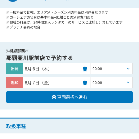
※一般料金で比較。エリア別・シーズン別の料金は別途異なります
※カーシェアの場合は基本料金+距離ごとの別途費用あり
※他社の料金は、24時間無人レンタカーのサービスと比較し計算しています
※プラチナ会員の場合
沖縄県那覇市
那覇壷川駅前店
で予約する
8月 6日（木）
出発
8月 7日（金）
返却
車両選択へ進む
取扱車種