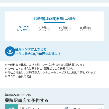
30時間(1泊2日)利用した場合
カースタ
A社
B社
C社
9,440
6,400円
9,020円
15,840円
8,800円
最大
円お得!
レンタカー
※レンタカー
※レンタカー
※カーシェア
会員ランクが上がると
さらに最大10,740円※お得に！
※一般料金で比較。エリア別・シーズン別の料金は別途異なります
※カーシェアの場合は基本料金+距離ごとの別途費用あり
※他社の料金は、24時間無人レンタカーのサービスと比較し計算しています
※プラチナ会員の場合
福岡県福岡市中央区
薬院駅南店
で予約する
8月 4日（火）
出発