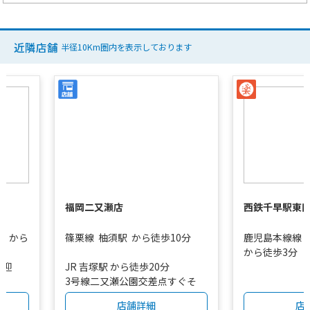
近隣店舗
半径10Km圏内を表示しております
福岡二又瀬店
西鉄千早駅東
口
から
篠栗線
柚須駅
から徒歩10分
鹿児島本線線
から徒歩3分
送迎
JR 吉塚駅 から徒歩20分
3号線二又瀬公園交差点すぐそ
ば、アポロのガソリンスタンド
店舗詳細
店
が目印です