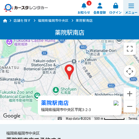
5
お知らせ
会員登録
ログイン
メニュー
店舗を探す
福岡県福岡市中央区
薬院駅南店
予約する
薬院駅南店
車種・料金
店舗を探す
ご利用ガイド
楽のりスマート
薬院駅南店
0570-064-179
福岡県福岡市中央区平尾3-2-3
8:00 ~ 20:00 (年中無休)
Map data ©2026
500 m
Terms
日時・店舗を選ぶ
福岡県福岡市中央区