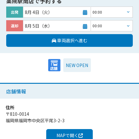
薬院駅南店
で予約する
8月 4日（火）
出発
8月 5日（水）
返却
車両選択へ進む
NEW OPEN
店舗情報
住所
〒
810-0014
福岡県福岡市中央区平尾3-2-3
MAPで開く