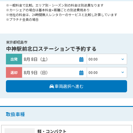
※一般料金で比較。エリア別・シーズン別の料金は別途異なります
※カーシェアの場合は基本料金+距離ごとの別途費用あり
※他社の料金は、24時間無人レンタカーのサービスと比較し計算しています
※プラチナ会員の場合
東京都昭島市
中神駅前北口ステーション
で予約する
8月 8日（土）
出発
8月 9日（日）
返却
車両選択へ進む
取扱車種
軽・コンパクト