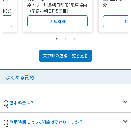
楽のり：川島朝日町第3駐車場内
分
歩6分
（昭島市朝日町5丁目）
歩20
店舗詳細
店
東京都
の店舗一覧を見る
よくある質問
基本料金は？
利用時期によって料金は変わりますか？