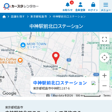
5
お知らせ
会員登録
ログイン
メニュー
店舗を探す
東京都昭島市
中神駅前北口ステーション
予約する
中神駅前北口ステーション
車種・料金
店舗を探す
ご利用ガイド
楽のりスマート
中神駅前北口ステーション
0570-064-179
東京都昭島市中神町1187-6
8:00 ~ 20:00 (年中無休)
Map data ©2026
500 m
Terms
日時・店舗を選ぶ
東京都昭島市