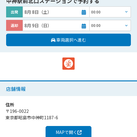
中神駅前北口ステーション
で予約する
8月 8日（土）
出発
8月 9日（日）
返却
車両選択へ進む
店舗情報
住所
〒
196-0022
東京都昭島市中神町1187-6
MAPで開く