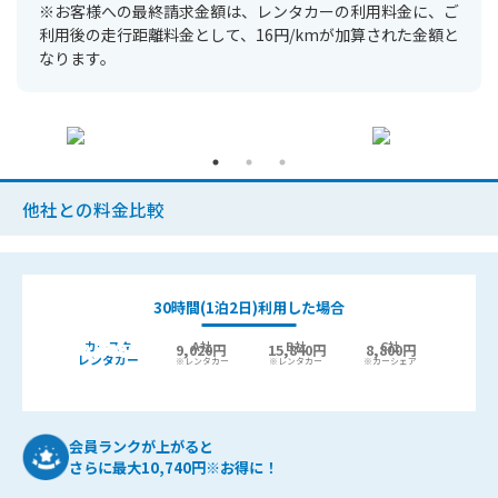
※お客様への最終請求金額は、レンタカーの利用料金に、ご
利用後の走行距離料金として、16円/kmが加算された金額と
なります。
他社との料金比較
30時間(1泊2日)利用した場合
カースタ
A社
B社
C社
9,440
6,400円
9,020円
15,840円
8,800円
最大
円お得!
レンタカー
※レンタカー
※レンタカー
※カーシェア
会員ランクが上がると
さらに最大10,740円※お得に！