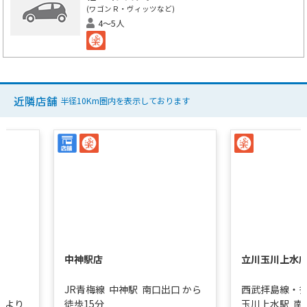
(ワゴンＲ・ヴィッツなど)
4～5人
近隣店舗
半径10Km圏内を表示しております
中神駅店
立川玉川上水
JR青梅線
中神駅
南口出口
から
西武拝島線・
口より
徒歩15分
玉川上水駅
南