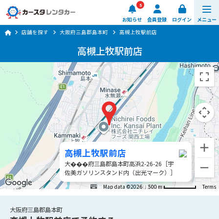
5
お知らせ
会員登録
ログイン
メニュー
店舗を探す
大阪府三島郡島本町
高槻上牧駅前店
予約する
高槻上牧駅前店
車種・料金
店舗を探す
ご利用ガイド
楽のりスマート
高槻上牧駅前店
大���府三島郡島本町高浜2-26-26［宇
0570-064-179
佐美ガソリンスタンド内（出光マーク）］
8:00 ~ 20:00 (年中無休)
Map data ©2026
500 m
Terms
日時・店舗を選ぶ
大阪府三島郡島本町