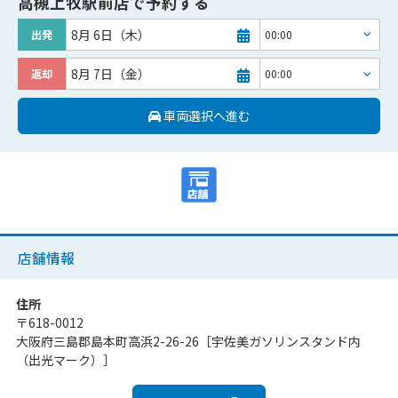
高槻上牧駅前店
で予約する
8月 6日（木）
出発
8月 7日（金）
返却
車両選択へ進む
店舗情報
住所
〒
618-0012
大阪府三島郡島本町高浜2-26-26［宇佐美ガソリンスタンド内
（出光マーク）］