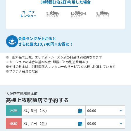
30時間(1泊2日)利用した場合
カースタ
A社
B社
C社
9,440
6,400円
9,020円
15,840円
8,800円
最大
円お得!
レンタカー
※レンタカー
※レンタカー
※カーシェア
会員ランクが上がると
さらに最大10,740円※お得に！
※一般料金で比較。エリア別・シーズン別の料金は別途異なります
※カーシェアの場合は基本料金+距離ごとの別途費用あり
※他社の料金は、24時間無人レンタカーのサービスと比較し計算しています
※プラチナ会員の場合
大阪府三島郡島本町
高槻上牧駅前店
で予約する
8月 6日（木）
出発
8月 7日（金）
返却