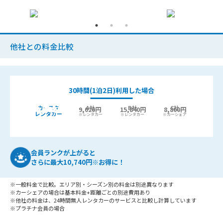
他社との料金比較
30時間(1泊2日)利用した場合
カースタ
A社
B社
C社
9,440
6,400円
9,020円
15,840円
8,800円
最大
円お得!
レンタカー
※レンタカー
※レンタカー
※カーシェア
会員ランクが上がると
さらに最大10,740円※お得に！
※一般料金で比較。エリア別・シーズン別の料金は別途異なります
※カーシェアの場合は基本料金+距離ごとの別途費用あり
※他社の料金は、24時間無人レンタカーのサービスと比較し計算しています
※プラチナ会員の場合