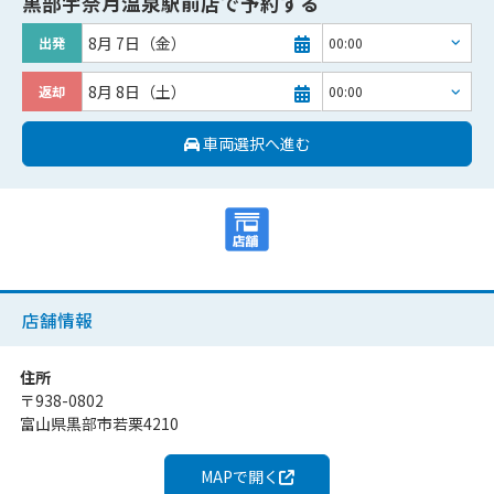
黒部宇奈月温泉駅前店
で予約する
8月 7日（金）
出発
8月 8日（土）
返却
車両選択へ進む
店舗情報
住所
〒
938-0802
富山県黒部市若栗4210
MAPで開く