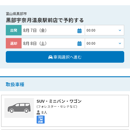
富山県黒部市
黒部宇奈月温泉駅前店
で予約する
8月 7日（金）
出発
8月 8日（土）
返却
車両選択へ進む
取扱車種
SUV・ミニバン・ワゴン
(フォレスター・セレナなど)
8人