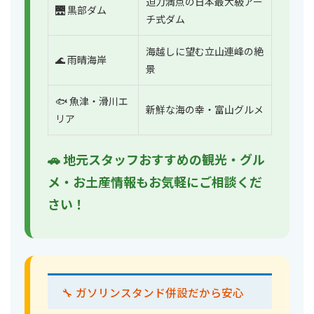
迫力満点の日本最大級アー
🌉 黒部ダム
チ式ダム
海越しに望む立山連峰の絶
🌊 雨晴海岸
景
🐟 魚津・滑川エ
新鮮な海の幸・富山グルメ
リア
🚗 地元スタッフおすすめの観光・グル
メ・お土産情報もお気軽にご相談くだ
さい！
🔧 ガソリンスタンド併設だから安心