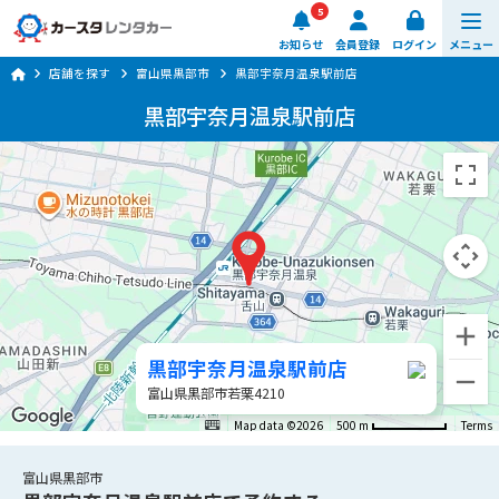
5
お知らせ
会員登録
ログイン
メニュー
店舗を探す
富山県黒部市
黒部宇奈月温泉駅前店
予約する
黒部宇奈月温泉駅前店
車種・料金
店舗を探す
ご利用ガイド
楽のりスマート
黒部宇奈月温泉駅前店
0570-064-179
富山県黒部市若栗4210
8:00 ~ 20:00 (年中無休)
Map data ©2026
500 m
Terms
日時・店舗を選ぶ
富山県黒部市