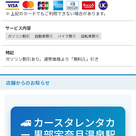
VISA
MasterCard
JCB
アメリカン・エキスプレス
ダイナースクラブカード
三菱UFJニコス
UCカード
※ 上記のカードでもご利用できない場合があります。
サービス内容
ガソリン割引
自動車預り
バイク預り
自転車預り
特記
ガソリン割引あり。通常価格より「
無料
/L」引き
店舗からのお知らせ
🚄 カースタレンタカ
ー 黒部宇奈月温泉駅