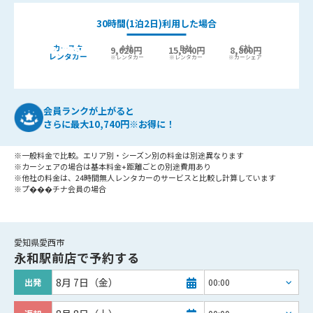
30時間(1泊2日)利用した場合
カースタ
A社
B社
C社
9,440
6,400円
9,020円
15,840円
8,800円
最大
円お得!
レンタカー
※レンタカー
※レンタカー
※カーシェア
会員ランクが上がると
さらに最大10,740円※お得に！
※一般料金で比較。エリア別・シーズン別の料金は別途異なります
※カーシェアの場合は基本料金+距離ごとの別途費用あり
※他社の料金は、24時間無人レンタカーのサービスと比較し計算しています
※プ���チナ会員の場合
愛知県愛西市
永和駅前店
で予約する
8月 7日（金）
出発