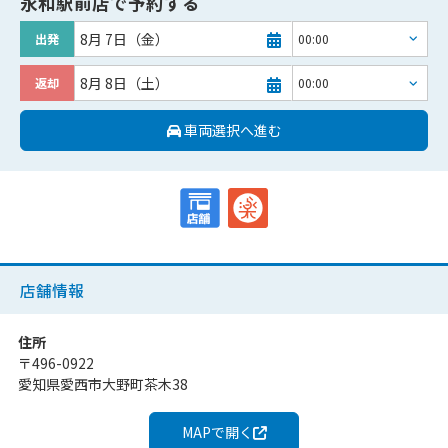
永和駅前店
で予約する
8月 7日（金）
出発
8月 8日（土）
返却
車両選択へ進む
店舗情報
住所
〒
496-0922
愛知県愛西市大野町茶木38
MAPで開く