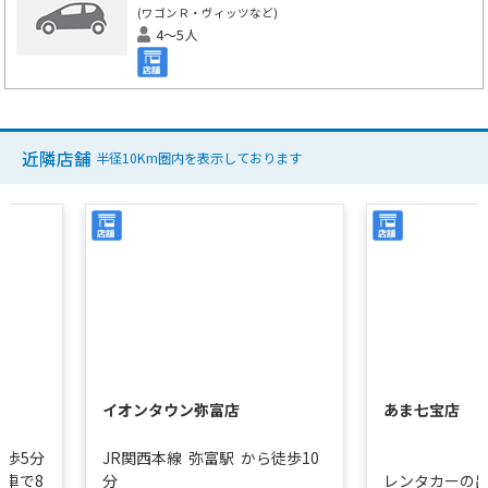
(ワゴンＲ・ヴィッツなど)
4～5人
近隣店舗
半径10Km圏内を表示しております
イオンタウン弥富店
あま七宝店
徒歩5分
JR関西本線
弥富駅
から徒歩10
車で8
分
レンタカーの