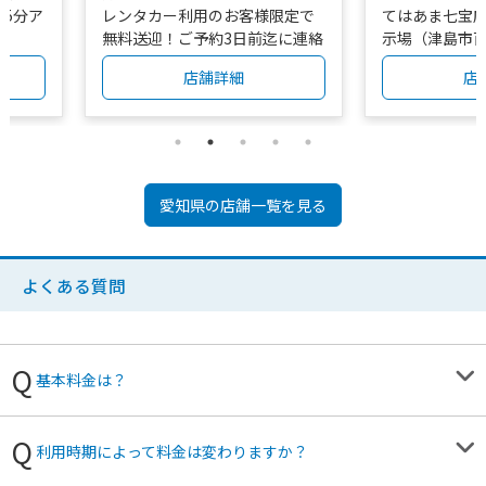
5分ア
レンタカー利用のお客様限定で
てはあま七宝
無料送迎！ご予約3日前迄に連絡
示場（津島市百
ください
2）どちらでも
店舗詳細
店
カー展示場で
お客様は事前
い。
愛知県
の店舗一覧を見る
よくある質問
基本料金は？
利用時期によって料金は変わりますか？