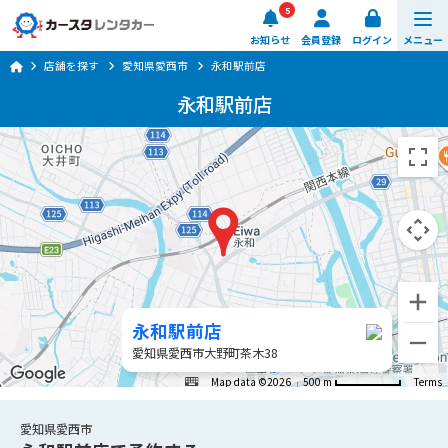
5
お知らせ
会員登録
ログイン
メニュー
店舗を探す
愛知県愛西市
永和駅前店
予約する
永和駅前店
車種・料金
店舗を探す
ご利用ガイド
楽のりスマート
永和駅前店
0570-064-179
愛知県愛西市大野町茶木38
8:00 ~ 20:00 (年中無休)
Map data ©2026
500 m
Terms
日時・店舗を選ぶ
愛知県愛西市